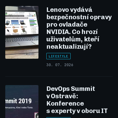
Lenovo vydává
bezpečnostní opravy
pro ovladače
NVIDIA. Co hrozí
uživatelům, kteří
neaktualizují?
LIFESTYLE
30. 07. 2026
DevOps Summit
v Ostravě:
Konference
s experty v oboru IT