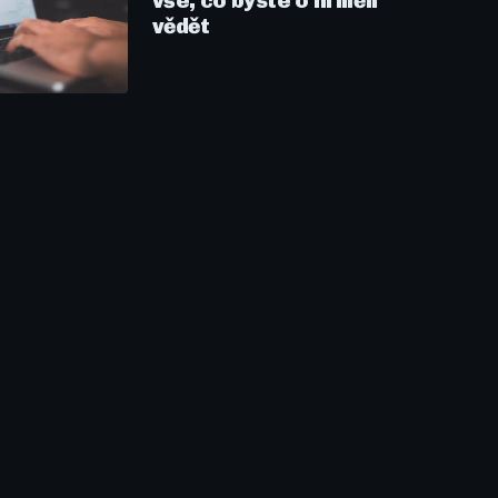
vše, co byste o ní měli
vědět