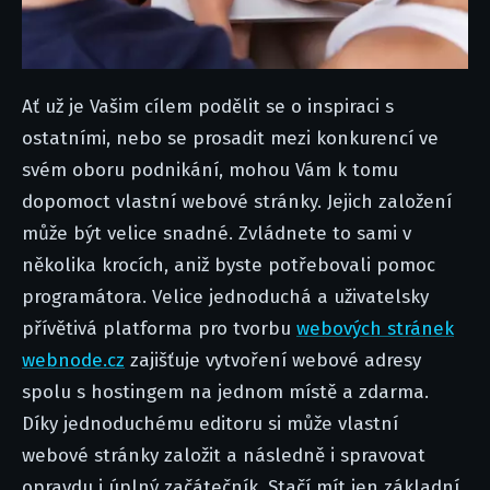
Ať už je Vašim cílem podělit se o inspiraci s
ostatními, nebo se prosadit mezi konkurencí ve
svém oboru podnikání, mohou Vám k tomu
dopomoct vlastní webové stránky. Jejich založení
může být velice snadné. Zvládnete to sami v
několika krocích, aniž byste potřebovali pomoc
programátora. Velice jednoduchá a uživatelsky
přívětivá platforma pro tvorbu
webových stránek
webnode.cz
zajišťuje vytvoření webové adresy
spolu s hostingem na jednom místě a zdarma.
Díky jednoduchému editoru si může vlastní
webové stránky založit a následně i spravovat
opravdu i úplný začátečník. Stačí mít jen základní