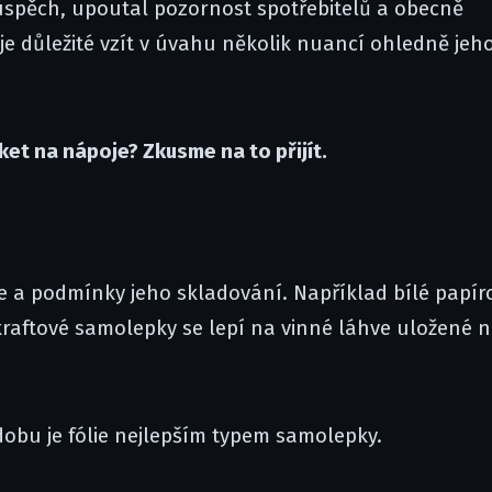
úspěch, upoutal pozornost spotřebitelů a obecně
je důležité vzít v úvahu několik nuancí ohledně jeh
iket na nápoje? Zkusme na to přijít.
je a podmínky jeho skladování. Například bílé papír
raftové samolepky se lepí na vinné láhve uložené 
dobu je fólie nejlepším typem samolepky.