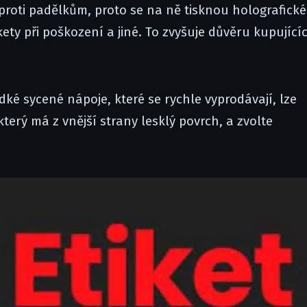
proti padělkům, proto se na ně tisknou holografické
y při poškození a jiné. To zvyšuje důvěru kupující
adké sycené nápoje, které se rychle vyprodávají, lze
erý má z vnější strany lesklý povrch, a zvolte