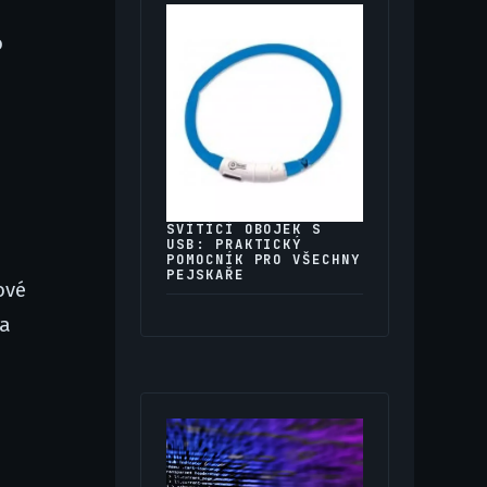
o
SVÍTÍCÍ OBOJEK S
USB: PRAKTICKÝ
POMOCNÍK PRO VŠECHNY
PEJSKAŘE
ové
na