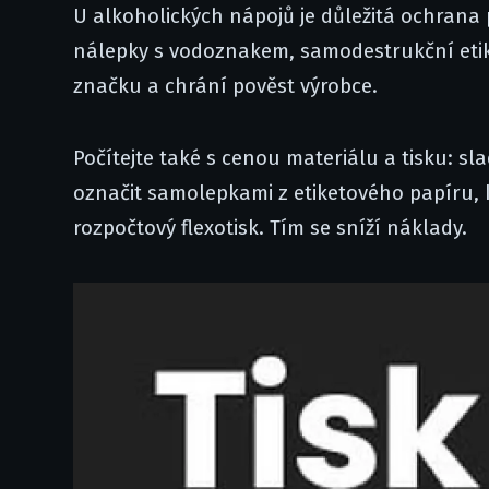
U alkoholických nápojů je důležitá ochrana 
nálepky s vodoznakem, samodestrukční etiket
značku a chrání pověst výrobce.
Počítejte také s cenou materiálu a tisku: sl
označit samolepkami z etiketového papíru, kt
rozpočtový flexotisk. Tím se sníží náklady.