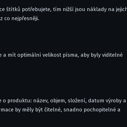
íce štítků potřebujete, tím nižší jsou náklady na jejic
z co nejpřesněji.
e a mít optimální velikost písma, aby byly viditelné
 o produktu: název, objem, složení, datum výroby a
rmace by měly být čitelné, snadno pochopitelné a