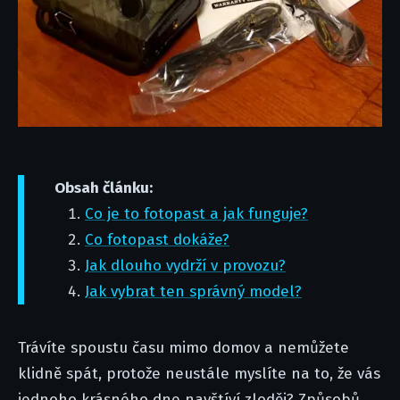
Obsah článku:
Co je to fotopast a jak funguje?
Co fotopast dokáže?
Jak dlouho vydrží v provozu?
Jak vybrat ten správný model?
Trávíte spoustu času mimo domov a nemůžete
klidně spát, protože neustále myslíte na to, že vás
jednoho krásného dne navštíví zloděj? Způsobů,