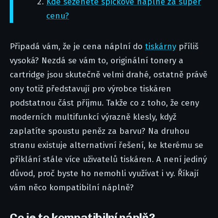
Kde seženete špičkové náplně za super
cenu?
Připadá vám, že je cena náplní do
tiskárny
příliš
vysoká? Nezdá se vám to, originální tonery a
cartridge jsou skutečně velmi drahé, ostatně právě
ony totiž představují pro výrobce tiskáren
podstatnou část příjmu. Takže co z toho, že ceny
moderních multifunkcí výrazně klesly, když
zaplatíte spoustu peněz za barvu? Na druhou
stranu existuje alternativní řešení, ke kterému se
přiklání stále více uživatelů tiskáren. A není jediný
důvod, proč byste ho nemohli využívat i vy. Říkají
vám něco kompatibilní náplně?
Co je to kompatibilní náplň?