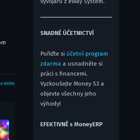
vývojářů z eWay System.
SNADNÉ ÚČETNICTVÍ
tom
Pořiďte si
účetní program
zdarma
a usnadněte si
práci s financemi.
ba webu
Vyzkoušejte Money S3 a
objevte všechny jeho
výhody!
EFEKTIVNĚ s MoneyERP