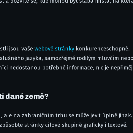
číst a dozvíte se, kde mohou být slabá místa, na kter
stli jsou vaše
webové stránky
konkurenceschopné.
říslušného jazyka, samozřejmě rodilým mluvčím neb
íci nedostanou potřebné informace, nic je nepřiměj
ti dané země?
 ale na zahraničním trhu se může jevit úplně jinak.
způsobte stránky cílové skupině graficky i textově.