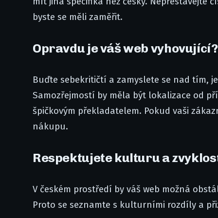
mít jiná specifika než český. Nepřestávejte 
byste se měli zaměřit.
Opravdu je váš web vyhovující?
Buďte sebekritičtí a zamyslete se nad tím, je
Samozřejmostí by měla být lokalizace od p
špičkovým překladatelem. Pokud vaši zákazn
nákupu.
Respektujete kulturu a zvyklos
V českém prostředí by váš web možná obstál,
Proto se seznamte s kulturními rozdíly a při