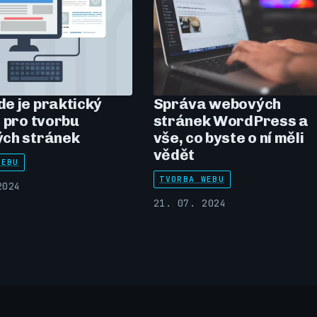
e je praktický
Správa webových
 pro tvorbu
stránek WordPress a
ch stránek
vše, co byste o ní měli
vědět
WEBU
TVORBA WEBU
2024
21. 07. 2024