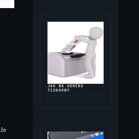
JAK NA ÚDRŽBU
TISKÁRNY
ůže