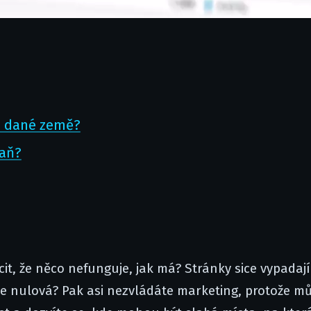
i dané země?
paň?
it, že něco nefunguje, jak má? Stránky sice vypadají
ze nulová? Pak asi nezvládáte marketing, protože m