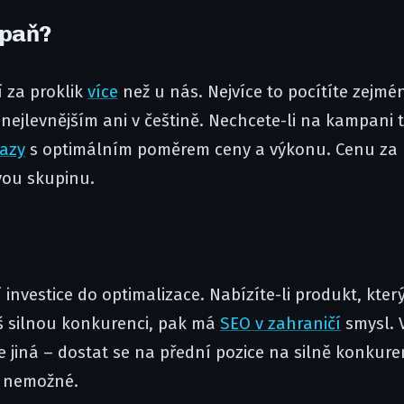
mpaň?
í za proklik
více
než u nás. Nejvíce to pocítíte zejmé
k nejlevnějším ani v češtině. Nechcete-li na kampani tr
razy
s optimálním poměrem ceny a výkonu. Cenu za
ovou skupinu.
nvestice do optimalizace. Nabízíte-li produkt, který
š silnou konkurenci, pak má
SEO v zahraničí
smysl. 
e jiná – dostat se na přední pozice na silně konkur
i nemožné.