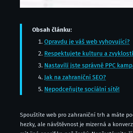
Obsah článku:
Opravdu je váš web vyhovující?
Respektujete kulturu a zvyklost
Nastavili jste správně PPC kam
Jak na zahraniční SEO?
Nepodceňujte sociální sítě!
Spouštíte web pro zahraniční trh a máte poc
hezky, ale návštěvnost je mizerná a konver