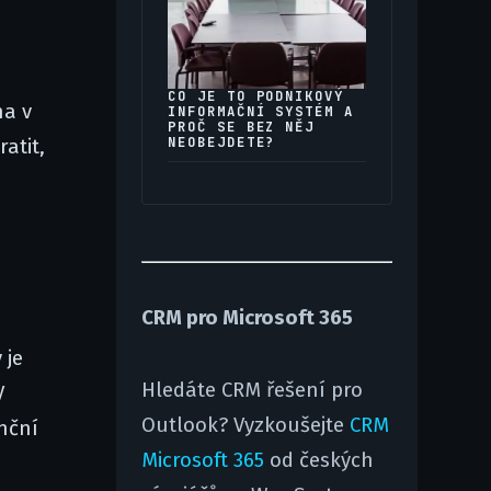
CO JE TO PODNIKOVÝ
na v
INFORMAČNÍ SYSTÉM A
PROČ SE BEZ NĚJ
NEOBEJDETE?
atit,
CRM pro Microsoft 365
 je
Hledáte CRM řešení pro
V
Outlook? Vyzkoušejte
CRM
enční
Microsoft 365
od českých