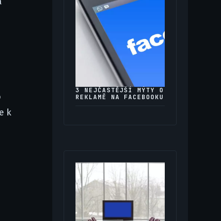
á
3 NEJČASTĚJŠÍ MÝTY O
o
REKLAMĚ NA FACEBOOKU
e k