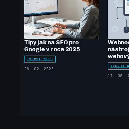
Tipy jak na SEO pro
Webnod
Google v roce 2025
nástroj
webový
TVORBA WEBU
TVORBA 
28. 02. 2025
17. 08. 