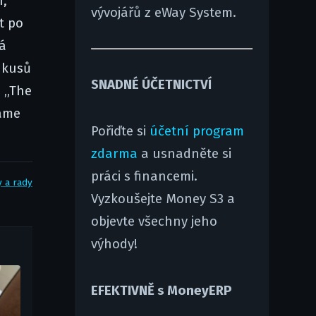
í,
vývojářů z eWay System.
t po
á
 kusů
SNADNÉ ÚČETNICTVÍ
i „The
háme
Pořiďte si
účetní program
zdarma
a usnadněte si
práci s financemi.
y a rady
Vyzkoušejte Money S3 a
objevte všechny jeho
výhody!
EFEKTIVNĚ s MoneyERP