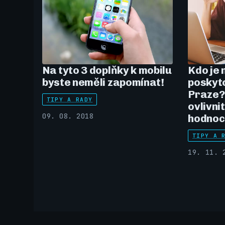
Na tyto 3 doplňky k mobilu
Kdo je 
byste neměli zapomínat!
poskyto
Praze?
TIPY A RADY
ovlivni
09. 08. 2018
hodnoc
TIPY A 
19. 11. 