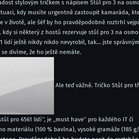
radost stylovým tričkem s nápisem Stůl pro 3 na osm
situaci, kdy musíte urgentně zastoupit kamaráda, kt
 v životě, ale šéf by ho pravděpodobně roztrhl vejpů
, kdy si některý z hostů rezervuje stůl pro 3 na osm
lidí ještě nikdy nikdo nevyrobil, tak... jste správný
 se divíme, že ho ještě nemáte.
Ale teď vážně. Tričko Stůl pro tř
l pro 6561 lidí“, je „must have“ pro každého IT či
 materiálu (100 % bavlna), vysoké gramáže (185 g