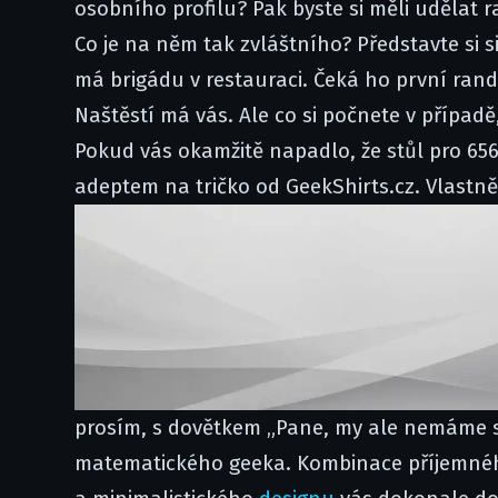
osobního profilu? Pak byste si měli udělat 
Co je na něm tak zvláštního? Představte si 
má brigádu v restauraci. Čeká ho první rande
Naštěstí má vás. Ale co si počnete v případě
Pokud vás okamžitě napadlo, že stůl pro 6561 
adeptem na tričko od GeekShirts.cz. Vlastně
prosím, s dovětkem „Pane, my ale nemáme stů
matematického geeka. Kombinace příjemného