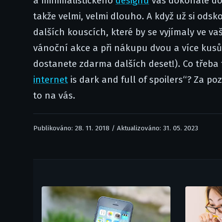
a minimalistického
designu
vás dokonale do
takže velmi, velmi dlouho. A když už si od
dalších kouscích, které by se vyjímaly ve 
vánoční akce a při nákupu dvou a více kusů 
dostanete zdarma dalších deset!). Co třeba 
internet
is dark and full of spoilers“? Za po
to na vás.
Publikováno: 28. 11. 2018 / Aktualizováno: 31. 05. 2023