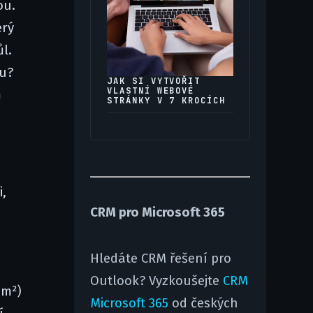
ou.
erý
l.
ou?
JAK SI VYTVOŘIT
VLASTNÍ WEBOVÉ
m
STRÁNKY V 7 KROCÍCH
i,
CRM pro Microsoft 365
Hledáte CRM řešení pro
Outlook? Vyzkoušejte
CRM
/m²)
Microsoft 365
od českých