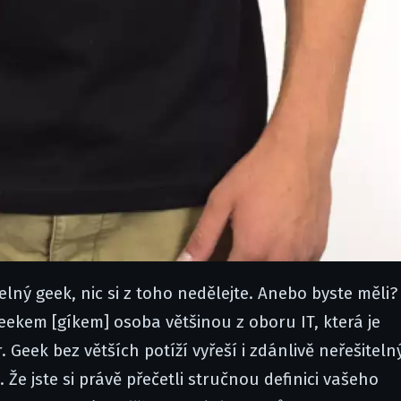
elný geek, nic si z toho nedělejte. Anebo byste měli?
geekem [gíkem] osoba většinou z oboru IT, která je
 Geek bez větších potíží vyřeší i zdánlivě neřešiteln
Že jste si právě přečetli stručnou definici vašeho