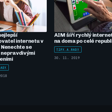
nejlepší
AIM šíří rychlý interne
vatel internetu v
na doma po celé republ
 Nenechte se
TIPY A RADY
t nepravdivými
30. 11. 2019
eními
RADY
2018