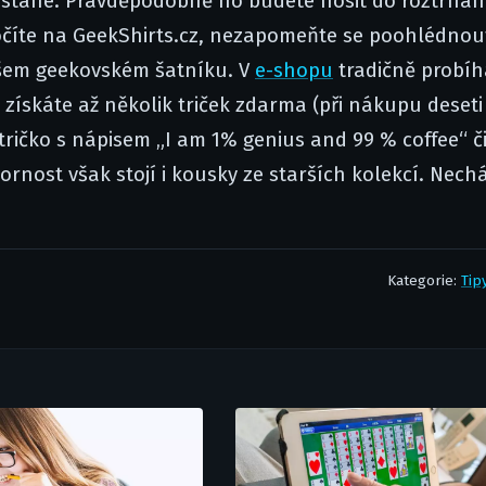
stane. Pravděpodobně ho budete nosit do roztrhán
skočíte na GeekShirts.cz, nezapomeňte se poohlédnou
vašem geekovském šatníku. V
e-shopu
tradičně probíh
získáte až několik triček zdarma (při nákupu deseti
tričko s nápisem „I am 1% genius and 99 % coffee“ č
zornost však stojí i kousky ze starších kolekcí. Nec
Kategorie:
Tip