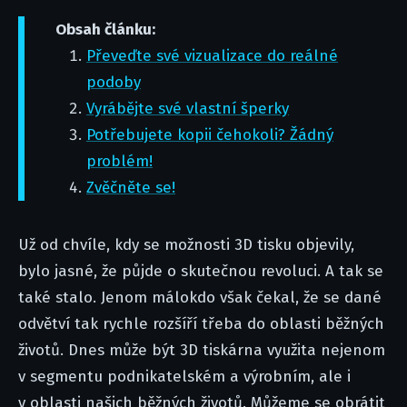
Obsah článku:
Převeďte své vizualizace do reálné
podoby
Vyrábějte své vlastní šperky
Potřebujete kopii čehokoli? Žádný
problém!
Zvěčněte se!
Už od chvíle, kdy se možnosti 3D tisku objevily,
bylo jasné, že půjde o skutečnou revoluci. A tak se
také stalo. Jenom málokdo však čekal, že se dané
odvětví tak rychle rozšíří třeba do oblasti běžných
životů. Dnes může být 3D tiskárna využita nejenom
v segmentu podnikatelském a výrobním, ale i
v oblasti našich běžných životů. Můžeme se obrátit