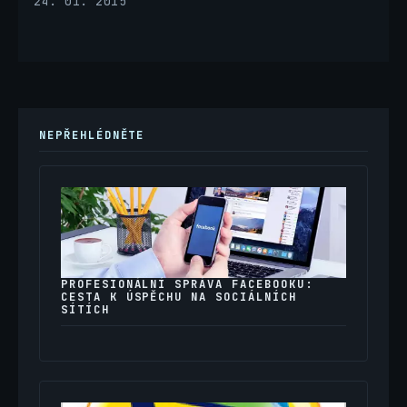
24. 01. 2015
NEPŘEHLÉDNĚTE
PROFESIONÁLNÍ SPRÁVA FACEBOOKU:
CESTA K ÚSPĚCHU NA SOCIÁLNÍCH
SÍTÍCH