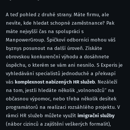
A teď pohled z druhé strany. Máte firmu, ale
nevíte, kde hledat schopné zaměstnance? Pak
máte nejvyšší čas na spolupráci s
ManpowerGroup. Špičkoví odborníci mohou váš
byznys posunout na další úroveň. Získáte
obrovskou konkurenční výhodu a dosáhnete
úspěchu, o kterém se vám ani nesnilo. S Experis je
vyhledávání specialistů jednoduché a překvapí
vás
komplexnost nabízených HR služeb
. Nezáleží
na tom, jestli hledáte několik „volnonožců“ na
občasnou výpomoc, nebo třeba několik desítek
programátorů na realizaci rozsáhlého projektu. V
rámci HR služeb můžete využít
imigrační služby
(nábor cizinců a zajištění veškerých formalit),