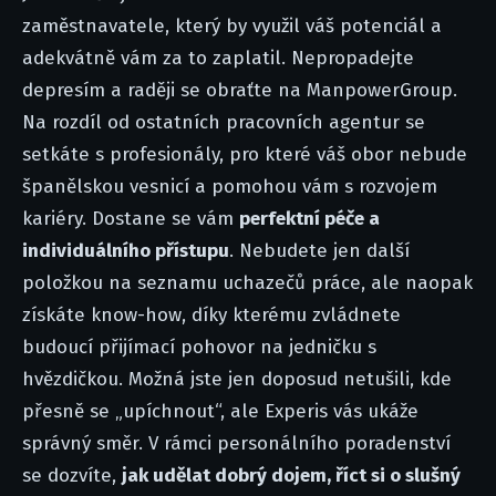
zaměstnavatele, který by využil váš potenciál a
adekvátně vám za to zaplatil. Nepropadejte
depresím a raději se obraťte na ManpowerGroup.
Na rozdíl od ostatních pracovních agentur se
setkáte s profesionály, pro které váš obor nebude
španělskou vesnicí a pomohou vám s rozvojem
kariéry. Dostane se vám
perfektní péče a
individuálního přístupu
. Nebudete jen další
položkou na seznamu uchazečů práce, ale naopak
získáte know-how, díky kterému zvládnete
budoucí přijímací pohovor na jedničku s
hvězdičkou. Možná jste jen doposud netušili, kde
přesně se „upíchnout“, ale Experis vás ukáže
správný směr. V rámci personálního poradenství
se dozvíte,
jak udělat dobrý dojem, říct si o slušný