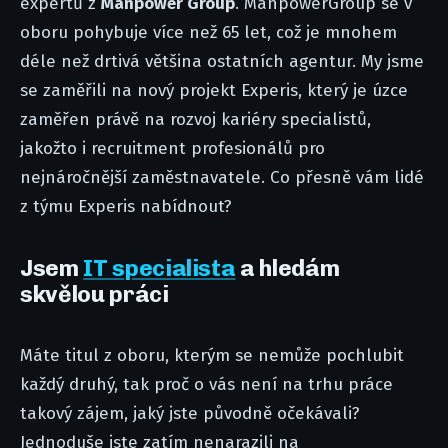
expertů z
Manpower Group
.
ManpowerGroup se v
oboru pohybuje více než 65 let, což je mnohem
déle než drtivá většina ostatních agentur. My jsme
se zaměřili na nový projekt Experis, který je úzce
zaměřen právě na rozvoj kariéry specialistů,
jakožto i recruitment profesionálů pro
nejnáročnější zaměstnavatele. Co přesně vám lidé
z týmu Experis nabídnout?
Jsem
IT specialista
a hledám
skvělou práci
Máte titul z oboru, kterým se nemůže pochlubit
každý druhý, tak proč o vás není na trhu práce
takový zájem, jaký jste původně očekávali?
Jednoduše jste zatím nenarazili na