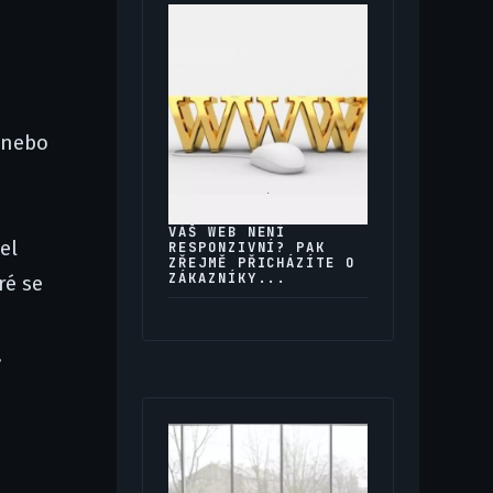
d nebo
VÁŠ WEB NENÍ
el
RESPONZIVNÍ? PAK
ZŘEJMĚ PŘICHÁZÍTE O
ZÁKAZNÍKY...
ré se
,