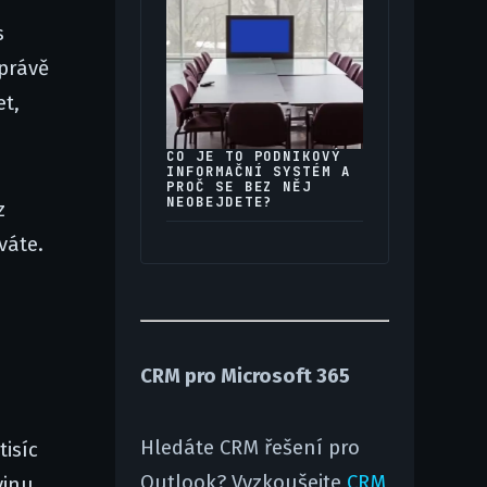
s
právě
et,
CO JE TO PODNIKOVÝ
INFORMAČNÍ SYSTÉM A
PROČ SE BEZ NĚJ
NEOBEJDETE?
z
váte.
CRM pro Microsoft 365
Hledáte CRM řešení pro
isíc
Outlook? Vyzkoušejte
CRM
vinu