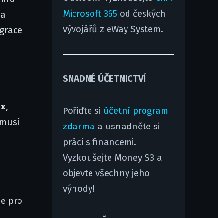
Microsoft 365
od českých
a
vývojářů z eWay System.
igrace
SNADNÉ ÚČETNICTVÍ
ex
,
Pořiďte si
účetní program
emusí
zdarma
a usnadněte si
práci s financemi.
Vyzkoušejte Money S3 a
objevte všechny jeho
výhody!
se pro