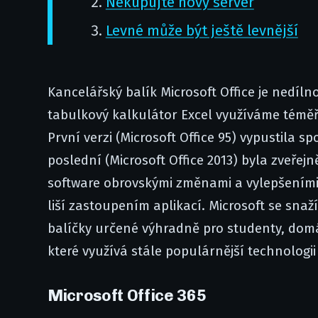
Nekupujte nový server
Levné může být ještě levnější
Kancelářský balík Microsoft Office je nedíl
tabulkový kalkulátor Excel využíváme téměř
První verzi (Microsoft Office 95) vypustila s
poslední (Microsoft Office 2013) byla zveřej
software obrovskými změnami a vylepšeními
liší zastoupením aplikací. Microsoft se snaží
balíčky určené výhradně pro studenty, domá
které využívá stále populárnější technologi
Microsoft Office 365