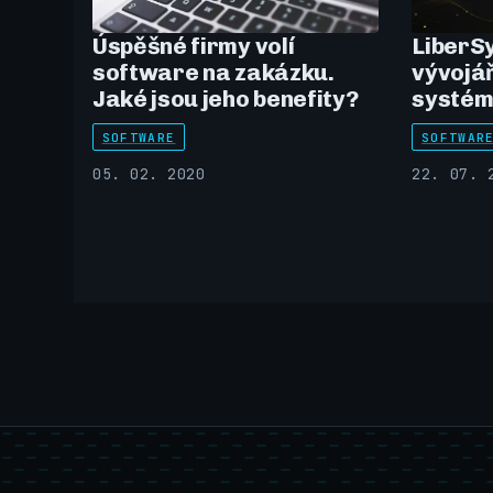
Úspěšné firmy volí
LiberSy
software na zakázku.
vývojář
Jaké jsou jeho benefity?
systém 
SOFTWARE
SOFTWAR
05. 02. 2020
22. 07. 