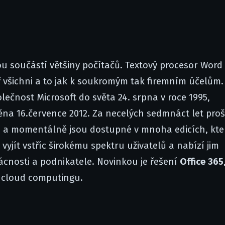
nou součástí většiny počítačů. Textový procesor Wor
 všichni a to jak k soukromým tak firemním účelům.
polečnost Microsoft do světa 24. srpna v roce 1995,
něna 16.července 2012. Za necelých sedmnáct let proš
 a momentálně jsou dostupné v mnoha edicích, kte
 vyjít vstříc širokému spektru uživatelů a nabízí jim
cnosti a podnikatele. Novinkou je řešení
Office 365
i cloud computingu.