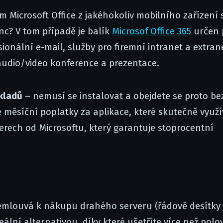
m Microsoft Office z jakéhokoliv mobilního zařízení 
nc? V tom případě je balík
Microsof Office 365
určen 
onální e-mail, služby pro firemní intranet a extran
audio/video konference a prezentace.
kladů
– nemusí se instalovat a obejdete se proto be
 měsíční poplatky za aplikace, které skutečně využí
erech od Microsoftu, který garantuje stoprocentní
emlouvá k nákupu drahého serveru (řádově desítky t
ální alternativou, díky které ušetříte více než polo