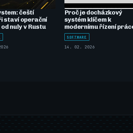
stem: čeští
Proč je docházkový
i staví operační
systém klíčem k
od nuly v Rustu
modernímu řízení prác
E
SOFTWARE
2026
14. 02. 2026