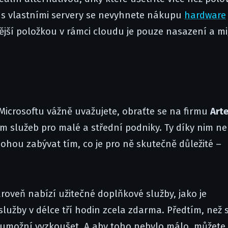
 s vlastními servery se nevyhnete nákupu
hardware
ější položkou v rámci cloudu je pouze nasazení a m
Microsoftu vážně uvažujete, obraťte se na firmu
Art
ím služeb pro malé a střední podniky. Ty díky nim n
ohou zabývat tím, co je pro ně skutečně důležité –
roveň nabízí užitečné doplňkové služby, jako je
lužby v délce tří hodin zcela zdarma. Předtím, než 
 umožní vyzkoušet. A aby toho nebylo málo, můžete