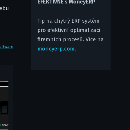
EFEKTIVNĚ s MoneyERP
webu
Tip na chytrý ERP systém
pro efektivní optimalizaci
firemních procesů. Více na
oftware
moneyerp.com
.