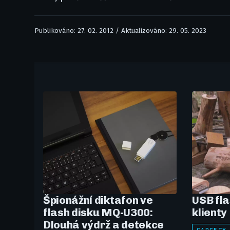
Publikováno: 27. 02. 2012 / Aktualizováno: 29. 05. 2023
Špionážní diktafon ve
USB fla
flash disku MQ-U300:
klienty
Dlouhá výdrž a detekce
GADGETY