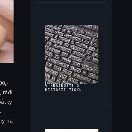
00,-
V KRÁTKOSTI O
HISTORII TISKU
 rádi
pátky
.
iny na