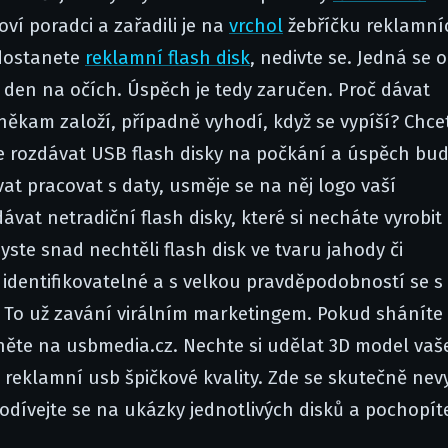
í poradci a zařadili je na
vrchol
žebříčku reklamní
dostanete
reklamní flash disk
, nedivte se. Jedná se o
 den na očích. Úspěch je tedy zaručen. Proč dávat
někam založí, případně vyhodí, když se vypíší? Chcet
e rozdávat USB flash disky na počkání a úspěch bu
at pracovat s daty, usměje se na něj logo vaší
dávat netradiční flash disky, které si necháte vyrobit
yste snad nechtěli flash disk ve tvaru jahody či
identifikovatelné a s velkou pravděpodobností se s
 To už zavání virálním marketingem. Pokud sháníte
něte na usbmedia.cz. Nechte si udělat 3D model va
 reklamní usb špičkové kvality. Zde se skutečně nev
odívejte se na ukázky jednotlivých disků a pochopít