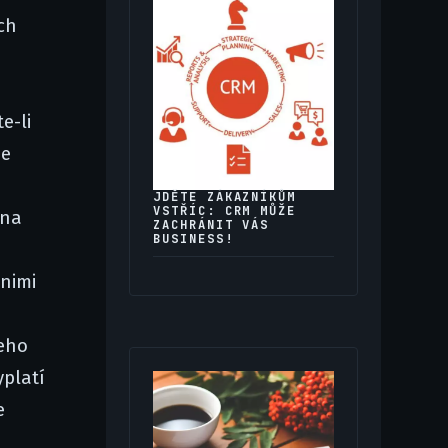
ch
e-li
de
JDĚTE ZÁKAZNÍKŮM
VSTŘÍC: CRM MŮŽE
 na
ZACHRÁNIT VÁS
BUSINESS!
 nimi
šeho
yplatí
e