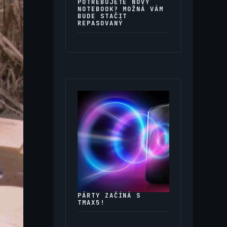
POTŘEBUJETE NOVÝ
NOTEBOOK? MOŽNÁ VÁM
BUDE STAČIT
REPASOVANÝ
PÁRTY ZAČÍNÁ S
TMAX5!