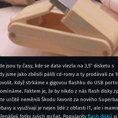
e jsou ty časy, kde se data vlezla na 3,5“ disketu s
 jsme jako zběsilí pálili cd-romy a ty prodávali za 1
volit. Když strkáme x gigovou flashku do USB portu,
omínáme. Faktem je, že by nikdo z nás flash disky z
ste určitě neměnili Škodu Favorit za nového Superba
bavy a využívají je nejen lidé z oblasti IT, ale i mam
přenášejí fotky svých mrňat.
Popularity
flash disků
si