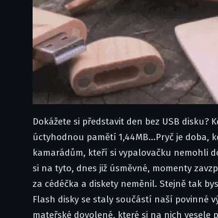
Dokážete si představit den bez USB disku? Kd
úctyhodnou pamětí 1,44MB...Pryč je doba, kdy
kamarádům, kteří si vypalovačku nemohli do
si na tyto, dnes již úsměvné, momenty zavzp
za cédéčka a diskety neměnil. Stejně tak by
Flash disky se staly součástí naší povinné vý
mateřské dovolené, které si na nich vesele 