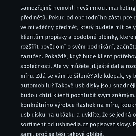
samozřejmě nemohli nevšimnout marketingov
předmětů. Pokud od obchodního zástupce 
velmi vděčný předmět, který budete mít celý
klientům propisky a podobné blbinky, které 
rozšířit povědomí o svém podnikání, začnět
zaručen. Pokaždé, když bude klient potřebov
společnosti. Ale vy můžete jít ještě dál a roz
míru. Zdá se vám to šílené? Ale kdepak, vy b
automobilu? Takové usb disky jsou snadněji 
budou chtít klienti pochlubit svým známým.
konkrétního výrobce flashek na míru, kouk
usb disku na ukázku a uvidíte, že se jedná o
sortiment od usbmedia.cz popisovat slovy. P
sami, proč se těší takové oblibě.