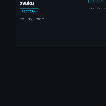
zvuku
27. 02. 
GADGETY
29. 05. 2017