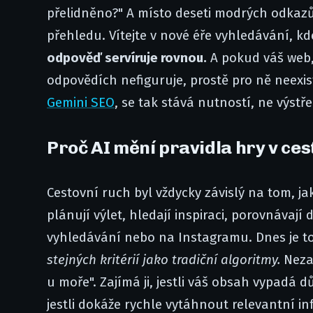
přelidněno?" A místo deseti modrých odkazů 
přehledu. Vítejte v nové éře vyhledávání, kd
odpověď servíruje rovnou.
A pokud váš web,
odpovědích nefiguruje, prostě pro ně neexis
Gemini SEO
, se tak stává nutností, ne výstř
Proč AI mění pravidla hry v ce
Cestovní ruch byl vždycky závislý na tom, ja
plánují výlet, hledají inspiraci, porovnávaj
vyhledávání nebo na Instagramu. Dnes je to 
stejných kritérií jako tradiční algoritmy.
Nezaj
u moře". Zajímá ji, jestli váš obsah vypadá 
jestli dokáže rychle vytáhnout relevantní in