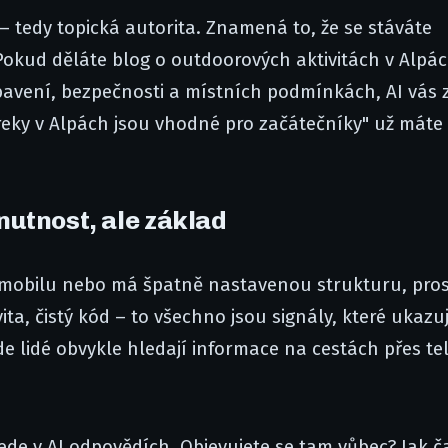
– tedy topická autorita. Znamená to, že se stáváte
kud děláte blog o outdoorových aktivitách v Alpác
ybavení, bezpečnosti a místních podmínkách, AI vás
 treky v Alpách jsou vhodné pro začátečníky" už máte
utnost, ale základ
 mobilu nebo má špatně nastavenou strukturu, pro
ta, čistý kód – to všechno jsou signály, které ukazuj
kde lidé obvykle hledají informace na cestách přes te
 vede v AI odpovědích. Objevujete se tam vůbec? Jak č