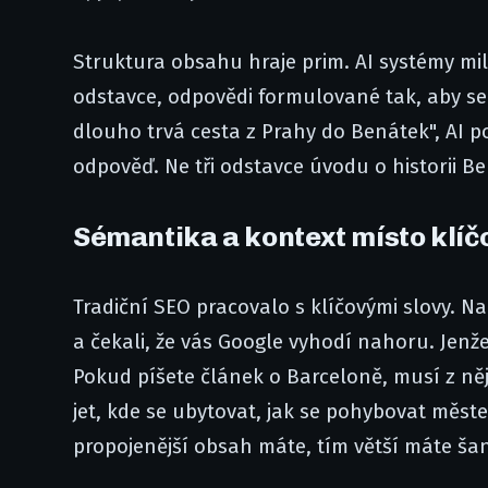
Struktura obsahu hraje prim. AI systémy mil
odstavce, odpovědi formulované tak, aby s
dlouho trvá cesta z Prahy do Benátek", AI 
odpověď. Ne tři odstavce úvodu o historii B
Sémantika a kontext místo klíč
Tradiční SEO pracovalo s klíčovými slovy. Na
a čekali, že vás Google vyhodí nahoru. Jenž
Pokud píšete článek o Barceloně, musí z něj
jet, kde se ubytovat, jak se pohybovat měste
propojenější obsah máte, tím větší máte šanc