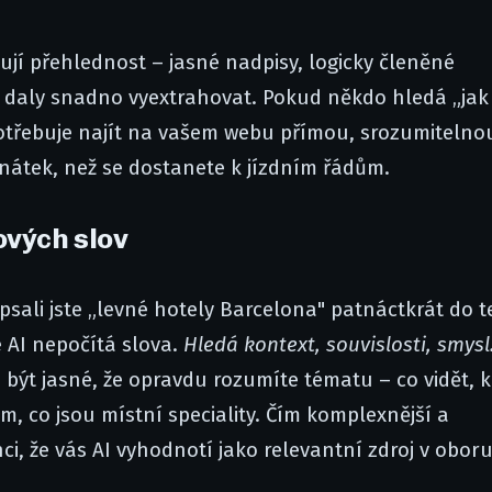
ují přehlednost – jasné nadpisy, logicky členěné
e daly snadno vyextrahovat. Pokud někdo hledá „jak
potřebuje najít na vašem webu přímou, srozumitelno
enátek, než se dostanete k jízdním řádům.
ových slov
psali jste „levné hotely Barcelona" patnáctkrát do t
e AI nepočítá slova.
Hledá kontext, souvislosti, smysl
 být jasné, že opravdu rozumíte tématu – co vidět, 
m, co jsou místní speciality. Čím komplexnější a
i, že vás AI vyhodnotí jako relevantní zdroj v oboru