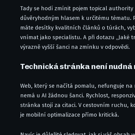
Tady se hodí zmínit pojem topical authority 
důvěryhodným hlasem k určitému tématu. Po
máte desítky kvalitních článků o túrách, v
vnímat jako specialistu. A při dotazu „Jaké
výrazně vyšší šanci na zmínku v odpovědi.
Technická stránka není nudná n
Web, který se načítá pomalu, nefunguje na
nemá u AI žádnou šanci. Rychlost, responzivi
stránka stojí za citaci. V cestovním ruchu, 
je mobilní optimalizace přímo kritická.
Navíc je důležité sledovat, jak si váš obsah