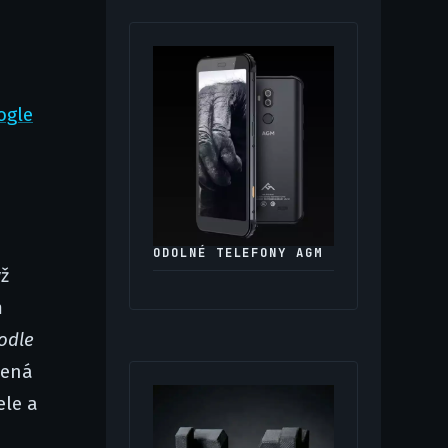
ogle
ODOLNÉ TELEFONY AGM
yž
m
odle
lená
ele a