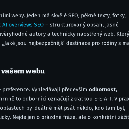
ími weby. Jeden má skvělé SEO, pěkné texty, fotky,
c
AI overviews SEO
– strukturovaný obsah, jasné
ůvěryhodné autory a technicky naostřený web. Který
 „Jaké jsou nejbezpečnější destinace pro rodiny s m
na vašem webu
é preference. Vyhledávají především
odbornost,
rnně to odborníci označují zkratkou E-E-A-T. V prax
 oblastech by ideálně měl psát někdo, kdo tam byl,
ky. Nejde jen o prázdné fráze, ale o konkrétní zážit