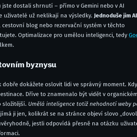
jste dostali shrnutí – přímo v Gemini nebo v AI
e uživatelé už neklikají na výsledky.
Jednoduše jim AI
 cestovní blog nebo rezervační systém v těchto
tujete. Optimalizace pro umělou inteligenci, tedy
Go
elkem.
stovním byznysu
k dobře dokážete oslovit lidi ve správný moment. Kd
í destinace. Dříve to znamenalo být vidět v organické
složitější.
Umělá inteligence totiž nehodnotí weby p
ímá ji jen, kolikrát se na stránce objeví slovo „dovo
důvěryhodně, jestli odpovídá přesně na otázku uživat
formaci.