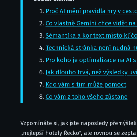
Proč AI mění pravidla hry v ces
Co vlastně Gemini chce vidět n
Sémantika a kontext místo klíčo
Technická stránka není nudná nu
Pro koho je optimalizace na AI 
Jak dlouho trvá, než výsledky uv
Kdo vám s tím může pomoct
Co vám z toho všeho zůstane
Vzpomínáte si, jak jste naposledy přemýšle
„nejlepší hotely Řecko", ale rovnou se zepta