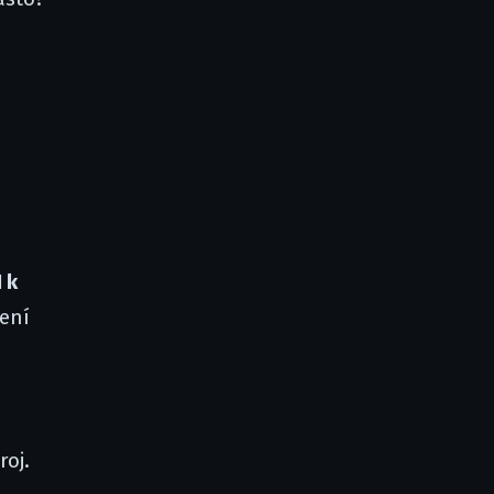
 k
není
roj.