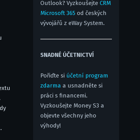
Outlook? Vyzkoušejte
CRM
Microsoft 365
od českých
vývojářů z eWay System.
u
SNADNÉ ÚČETNICTVÍ
Pořiďte si
účetní program
zdarma
a usnadněte si
extu
práci s financemi.
.
Vyzkoušejte Money S3 a
kdy
objevte všechny jeho
výhody!
.