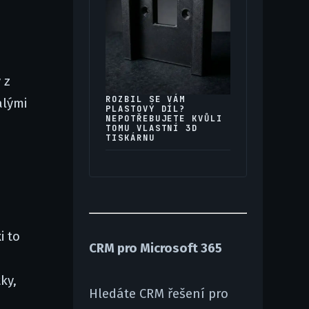
 z
ROZBIL SE VÁM
alými
PLASTOVÝ DÍL?
NEPOTŘEBUJETE KVŮLI
TOMU VLASTNÍ 3D
TISKÁRNU
i to
CRM pro Microsoft 365
ky,
Hledáte CRM řešení pro