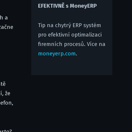
EFEKTIVNĚ s MoneyERP
h a
Tip na chytrý ERP systém
 začne
pro efektivní optimalizaci
firemních procesů. Více na
moneyerp.com
.
stě
í, že
lefon,
asto?