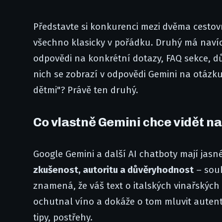
Představte si konkurenci mezi dvěma cestovn
všechno klasicky v pořádku. Druhý má naví
odpovědi na konkrétní dotazy, FAQ sekce, d
nich se zobrazí v odpovědi Gemini na otázku
dětmi"? Právě ten druhý.
Co vlastně Gemini chce vidět 
Google Gemini a další AI chatboty mají jasn
zkušenost, autoritu a důvěryhodnost
– souh
znamená, že váš text o italských vinařských
ochutnal víno a dokáže o tom mluvit autentic
tipy, postřehy.