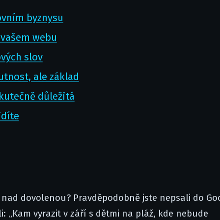
tovním byznysu
a vašem webu
vých slov
tnost, ale základ
skutečně důležitá
idíte
li nad dovolenou? Pravděpodobně jste nepsali do Go
li: „Kam vyrazit v září s dětmi na pláž, kde nebude