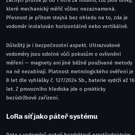
Zachytí průtok již od 1 litru za hodinu, což jsou úniky,
které mechanický měřič vůbec nezaznamená.
Přesnost je přitom stejná bez ohledu na to, zda je
vodoměr instalován horizontálně nebo vertikálně.
Důležitý je i bezpečnostní aspekt. Ultrazvukové
vodoměry jsou odolné vůči pokusům o ovlivnění
měření — magnety ani jiné běžně používané metody
na ně nezabírají. Platnost metrologického ověření je
8 let dle vyhlášky č. 127/2024 Sb., baterie vydrží až 16
let. Z provozního hlediska jde o prakticky
bezúdržbové zařízení.
LoRa síť jako páteř systému
Data z vodoměrů putují bezdrátově prostřednictvím