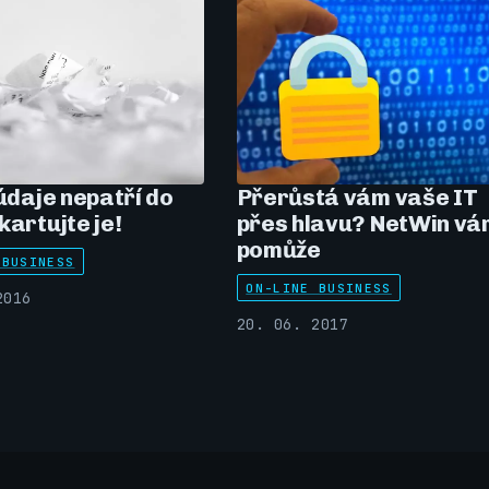
 údaje nepatří do
Přerůstá vám vaše IT
kartujte je!
přes hlavu? NetWin vá
pomůže
 BUSINESS
ON-LINE BUSINESS
2016
20. 06. 2017