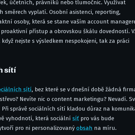
řek, účetních, právníků nebo tlumočnic. Využívat
 směrech vyplatí. Osobní asistenci, reporting,
ntaktní osoby, která se stane vaším account manager
 proaktivní přístup a obrovskou škálu dovedností. V
 když nejste s výsledkem nespokojeni, tak za práci
 sítí
ciálních sítí
, bez které se v dnešní době žádná firm
střevo? Nevíte nic o content marketingu? Nevadí. Sv
Při správě sociálních sítí kladou důraz na komunik
vě vyhodnotí, která sociální
síť
pro vás bude
vytvoří pro ni personalizovaný
obsah
na míru.