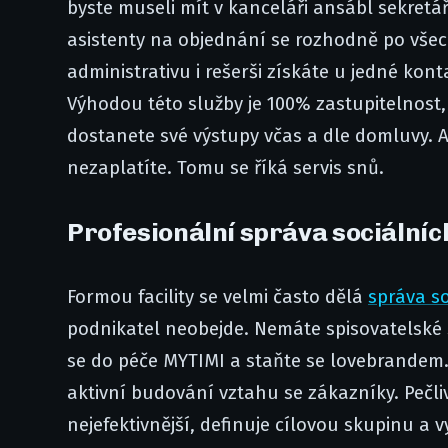
byste museli mít v kanceláři ansábl sekretá
asistenty na objednání se rozhodně po všech
administrativu i rešerši získáte u jedné ko
Výhodou této služby je 100% zastupitelnost,
dostanete své výstupy včas a dle domluvy. A
nezaplatíte. Tomu se říká servis snů.
​Profesionální správa sociálních
Formou facility se velmi často dělá
správa so
podnikatel neobejde. Nemáte spisovatelské 
se do péče MYTIMI a staňte se lovebrandem. 
aktivní budování vztahu se zákazníky. Pečli
nejefektivnější, definuje cílovou skupinu a 