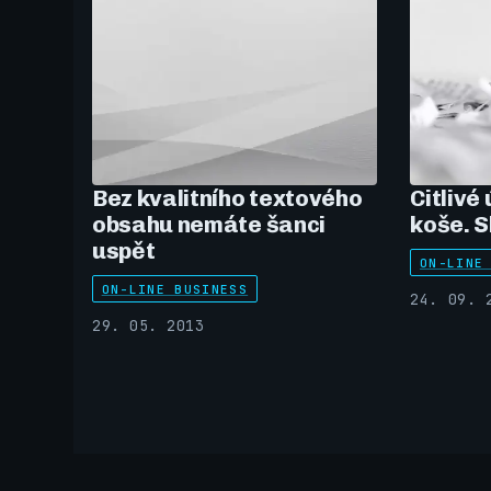
Bez kvalitního textového
Citlivé
obsahu nemáte šanci
koše. S
uspět
ON-LINE
ON-LINE BUSINESS
24. 09. 
29. 05. 2013