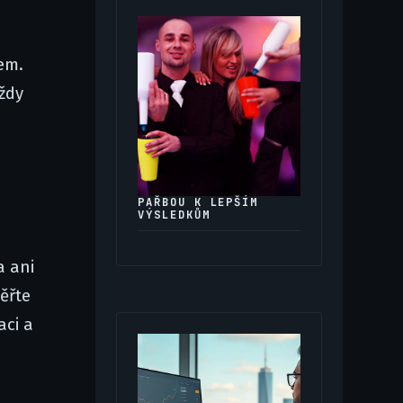
em.
ždy
PAŘBOU K LEPŠÍM
VÝSLEDKŮM
a ani
ěřte
aci a