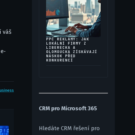
í váš
PPC REKLAMY: JAK
LOKÁLNÍ FIRMY Z
LIBERECKA A
 e-
OLOMOUCKA ZÍSKÁVAJÍ
NÁSKOK PŘED
KONKURENCÍ
usiness
CRM pro Microsoft 365
Hledáte CRM řešení pro