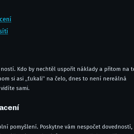
acení
sítí
vedností. Kdo by nechtěl uspořit náklady a přitom na 
m si asi „ťukali“ na čelo, dnes to není nereálná
vidíte sami.
lacení
plní pomyšlení. Poskytne vám nespočet dovedností, 