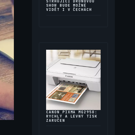
STRHUJÍCÍ DRONOVOU
SHOW BUDE MOŽNÉ
VIDĚT I V ČECHÁCH
CANON PIXMA MG2950:
RYCHLÝ A LEVNÝ TISK
ZARUČEN