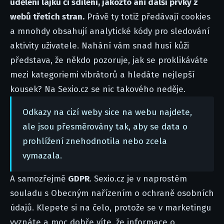
udělení lajku či sdílení, jakožto ani další prvky z
webů třetích stran.
Právě ty totiž předávají cookies
a mnohdy obsahují analytické kódy pro sledování
aktivity uživatele. Nahání vám snad husí kůži
představa, že někdo pozoruje, jak se proklikáváte
mezi kategoriemi vibrátorů a hledáte nejlepší
kousek? Na Sexio.cz se nic takového neděje.
Odkazy na cizí weby sice na webu najdete,
ale jsou přesměrovány tak, aby se data o
prohlížení znehodnotila nebo zcela
vymazala.
A samozřejmě
GDPR
. Sexio.cz je v naprostém
souladu s Obecným nařízením o ochraně osobních
údajů. Klepete si na čelo, protože se v marketingu
vyznáte a moc dobře víte, že informace o