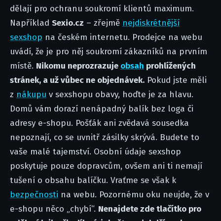
dělají pro ochranu soukromí klientů maximum.
Například
Sexio.cz
– zřejmě
nejdiskrétnější
sexshop
na českém internetu. Prodejce na webu
uvádí, že je pro něj soukromí zákazníků na prvním
místě.
Nikomu neprozrazuje
obsah
prohlížených
stránek, a už vůbec ne objednávek.
Pokud jste měli
z
nákupu
v sexshopu obavy, hoďte je za hlavu.
Domů vám dorazí nenápadný balík bez loga či
adresy e-shopu. Pošťák ani zvědavá sousedka
nepoznají, co se uvnitř zásilky skrývá. Budete to
vaše malé tajemství. Osobní údaje sexshop
poskytuje pouze dopravcům, ovšem ani ti nemají
tušení o obsahu balíčku. Vraťme se však k
bezpečnosti
na webu. Pozornému oku neujde, že v
e-shopu něco „chybí“.
Nenajdete zde tlačítko pro