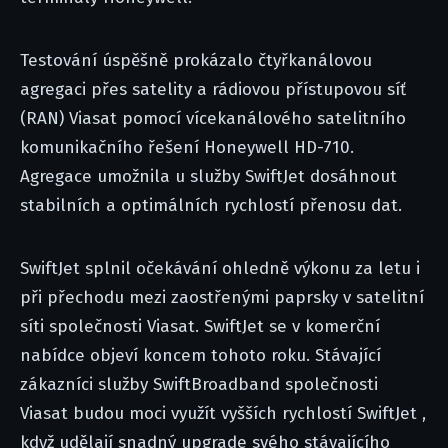
Testování úspěšně prokázalo čtyřkanálovou
agregaci přes satelity a rádiovou přístupovou síť
(RAN) Viasat pomocí vícekanálového satelitního
komunikačního řešení Honeywell HD-710.
Agregace umožnila u služby SwiftJet dosáhnout
stabilních a optimálních rychlostí přenosu dat.
SwiftJet splnil očekávání ohledně výkonu za letu i
při přechodu mezi zaostřenými paprsky v satelitní
síti společnosti Viasat. SwiftJet se v komerční
nabídce objeví koncem tohoto roku. Stávající
zákazníci služby SwiftBroadband společnosti
Viasat budou moci využít vyšších rychlostí SwiftJet ,
když udělají snadný upgrade svého stávajícího