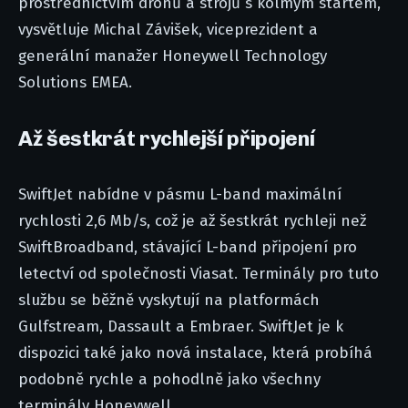
prostřednictvím dronů a strojů s kolmým startem,“
vysvětluje Michal Závišek, viceprezident a
generální manažer Honeywell Technology
Solutions EMEA.
Až šestkrát rychlejší připojení
SwiftJet nabídne v pásmu L-band maximální
rychlosti 2,6 Mb/s, což je až šestkrát rychleji než
SwiftBroadband, stávající L-band připojení pro
letectví od společnosti Viasat. Terminály pro tuto
službu se běžně vyskytují na platformách
Gulfstream, Dassault a Embraer. SwiftJet je k
dispozici také jako nová instalace, která probíhá
podobně rychle a pohodlně jako všechny
terminály Honeywell.