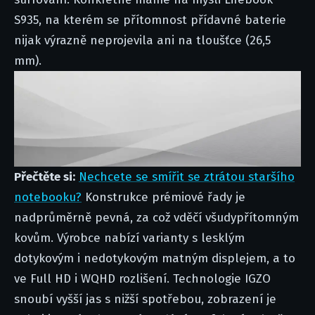
S935, na kterém se přítomnost přídavné baterie
nijak výrazně neprojevila ani na tloušťce (26,5
mm).
Přečtěte si:
Nechcete se smířit se ztrátou staršího
notebooku?
Konstrukce prémiové řady je
nadprůměrně pevná, za což vděčí všudypřítomným
kovům. Výrobce nabízí varianty s lesklým
dotykovým i nedotykovým matným displejem, a to
ve Full HD i WQHD rozlišení. Technologie IGZO
snoubí vyšší jas s nižší spotřebou, zobrazení je