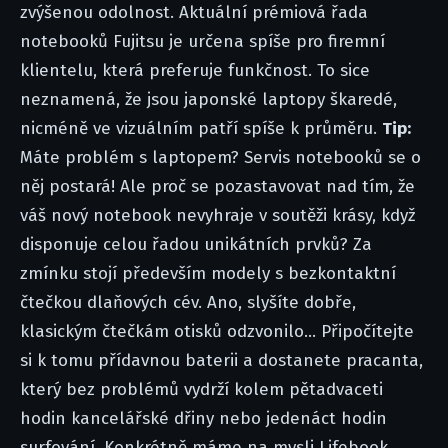
zvýšenou odolnost. Aktuální prémiová řada
notebooků Fujitsu je určena spíše pro firemní
klientelu, která preferuje funkčnost. To sice
neznamená, že jsou japonské laptopy škaredé,
nicméně ve vizuálním patří spíše k průměru.
Tip:
Máte problém s laptopem? Servis notebooků se o
něj postará! Ale proč se pozastavovat nad tím, že
váš nový notebook nevyhraje v soutěži krásy, když
disponuje celou řadou unikátních prvků? Za
zmínku stojí především modely s bezkontaktní
čtečkou dlaňových cév. Ano, slyšíte dobře,
klasickým čtečkám otisků odzvonilo... Připočítejte
si k tomu přídavnou baterii a dostanete pracanta,
který bez problémů vydrží kolem pětadvaceti
hodin kancelářské dřiny nebo jedenáct hodin
surfování. Konkrétně máme na mysli Lifebook