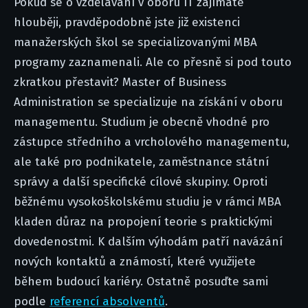
Pokud se o vzdělávání v oboru IT zajímáte
hlouběji, pravděpodobně jste již existenci
manažerských škol se specializovanými MBA
programy zaznamenali. Ale co přesně si pod touto
zkratkou přestavit? Master of Business
Administration se specializuje na získání v oboru
managementu. Studium je obecně vhodné pro
zástupce středního a vrcholového managementu,
ale také pro podnikatele, zaměstnance státní
správy a další specifické cílové skupiny. Oproti
běžnému vysokoškolskému studiu je v rámci MBA
kladen důraz na propojení teorie s praktickými
dovedenostmi. K dalším výhodám patří navázání
nových kontaktů a známostí, které využijete
během budoucí kariéry. Ostatně posuďte sami
podle
referencí absolventů
.