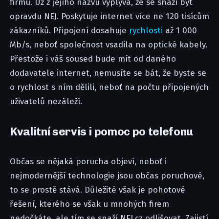
firmu. Už z jejího názvu vyplývá, že se snaží být
opravdu NEJ. Poskytuje internet více ne 120 tisícům
zákazníků. Připojení dosahuje
rychlosti
až 1 000
Mb/s, neboť společnost vsadila na optické kabely.
Přestože i váš soused bude mít od daného
dodavatele internet, nemusíte se bát, že byste se
o rychlost s ním dělili, neboť na počtu připojených
uživatelů nezáleží.
Kvalitní servis i pomoc po telefonu
Občas se nějaká porucha objeví, neboť i
nejmodernější technologie jsou občas poruchové,
to se prostě stává. Důležité však je pohotové
řešení, kterého se však u mnohých firem
nedočkáte, ale tím se snaží NEJ.cz odlišovat. Zajistí