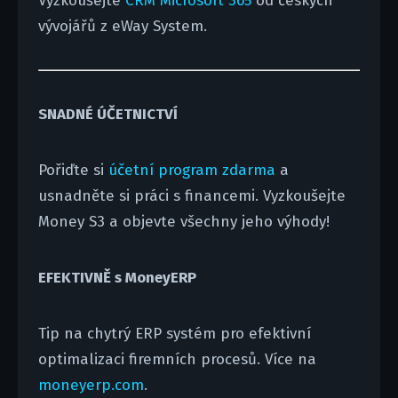
Vyzkoušejte
CRM Microsoft 365
od českých
vývojářů z eWay System.
SNADNÉ ÚČETNICTVÍ
Pořiďte si
účetní program zdarma
a
usnadněte si práci s financemi. Vyzkoušejte
Money S3 a objevte všechny jeho výhody!
EFEKTIVNĚ s MoneyERP
Tip na chytrý ERP systém pro efektivní
optimalizaci firemních procesů. Více na
moneyerp.com
.