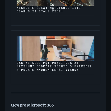
NECHCETE ČEKAT NA DIABLO III?
DIABLO II STÁLE ŽIJE!
JAK ZE SEBE PŘI PRÁCI DOSTAT
MAXIMUM? DODRŽTE TĚCHTO 5 PRAVIDEL
A PODÁTE MNOHEM LEPŠÍ VÝKON!
CRM pro Microsoft 365