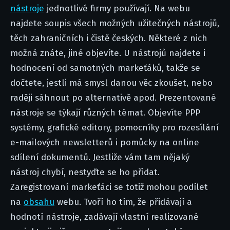
nástroje
jednotlivé firmy používají. Na webu
najdete soupis všech možných užitečných nástrojů,
těch zahraničních i čistě českých. Některé z nich
možná znáte, jiné objevíte. U nástrojů najdete i
hodnocení od samotných markeťáků, takže se
dočtete, jestli má smysl danou věc zkoušet, nebo
raději sáhnout po alternativě apod. Prezentované
nástroje se týkají různých témat. Objevíte PPP
systémy, grafické editory, pomocníky pro rozesílání
e-mailových newsletterů i pomůcky na online
sdílení dokumentů. Jestliže vám tam nějaký
nástroj chybí, nestyďte se ho přidat.
Zaregistrovaní markeťáci se totiž mohou podílet
na
obsahu
webu. Tvoří ho tím, že přidávají a
hodnotí nástroje, zadávají vlastní realizované