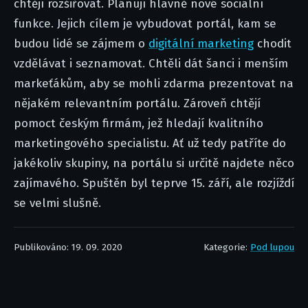
chtějí rozšiřovat. Plánují hlavně nové sociální
funkce. Jejich cílem je vybudovat portál, kam se
budou lidé se zájmem o
digitální marketing
chodit
vzdělávat i seznamovat. Chtěli dát šanci i menším
markeťákům, aby se mohli zdarma prezentovat na
nějakém relevantním portálu. Zároveň chtějí
pomoct českým firmám, jež hledají kvalitního
marketingového specialistu. Ať už tedy patříte do
jakékoliv skupiny, na portálu si určitě najdete něco
zajímavého. Spuštěn byl teprve 15. září, ale rozjíždí
se velmi slušně.
Publikováno: 19. 09. 2020
Kategorie:
Pod lupou