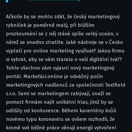
Ačkoliv by se mohlo zdát, že český marketingový
rybníček je poměrně malý, při bližším
prozkoumání se z něj stává spíše velký oceán, v
němž se snadno ztratíte. Jaké nástroje se v Česku
vyplatí pro online marketing využívat? Jakou firmu
si vybrat, aby se vám starala o vaši digitální tvář?
Tohle všechno vám vyjasní nový marketingový
portál. Markeťáci.online je odvážný počin
marketingových nadšenců ze společnosti Textfield
s.r.o. Sami se marketingem zabývají, snaží se
pomoct firmám najít unikátní hlas, jímž by se
odlišily od konkurence. Během karantény kvůli
novému typu koronaviru se ovšem rozhodli, že
kromě své běžné práce věnují energii vytvoření