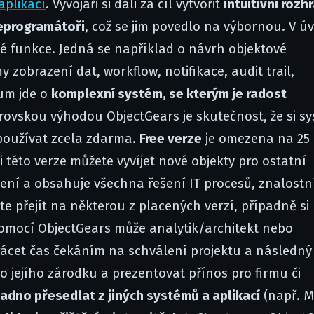
aplikací
. Vývojáři si dali za cíl vytvořit
intuitivní rozhr
neprogramátoři
, což se jim povedlo na výbornou. V ú
ilé funkce. Jedná se například o návrh objektové
y zobrazení dat, workflow, notifikace, audit trail,
um jde o
komplexní systém, se kterým je radost
rovskou výhodou ObjectGears je skutečnost, že si s
používat zcela zdarma.
Free verze
je omezena na 25
ci této verze můžete vyvíjet nové objekty pro ostatní
ažení a obsahuje všechna řešení IT procesů, znalostní
e přejít na některou z placených verzí, případně si
mocí ObjectGears může analytik/architekt nebo
ztrácet čas čekáním na schválení projektu a následný
 jejího zárodku a prezentovat přínos pro firmu či
adno přesedlat z jiných systémů a aplikací
(např. 