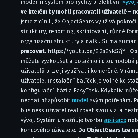
moderní systém pro rychlý a efektivní
vývoj 
ve kterém by mohli pracovati i uživatelé – 
jsme zmínili, že ObjectGears využívá pokroč
struktury, reporting, skriptování, různé form
organizační struktury a další. Suma sumár
pracovat
. https://youtu.be/9j2s94kS7jY Ob
můžete vyzkoušet a potažmo i dlouhodobě 
uživatelů a lze ji využívat i komerčně. V rám
uživatele. Instalační balíček je volně ke st
konfigurační bázi a EasyTask. Kdykoliv můžet
nechat přizpůsobit
model
svým potřebám. Po
business uživatel realizovat svou vizi a ne
vývoj. Systém umožňuje tvorbu
aplikace
nebo
koncového uživatele.
Do ObjectGears lze sn