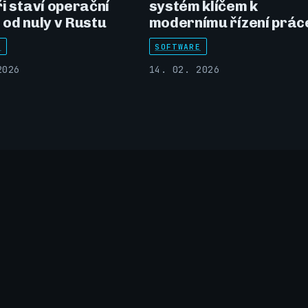
i staví operační
systém klíčem k
od nuly v Rustu
modernímu řízení prác
E
SOFTWARE
2026
14. 02. 2026