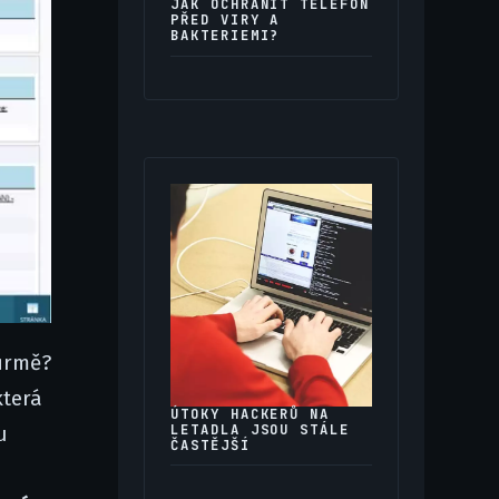
JAK OCHRÁNIT TELEFON
PŘED VIRY A
BAKTERIEMI?
firmě?
která
ÚTOKY HACKERŮ NA
LETADLA JSOU STÁLE
u
ČASTĚJŠÍ