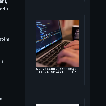
aní,
vodu
ystém
 i
CO VŠECHNO ZAHRNUJE
TAKOVÁ SPRÁVA SÍTĚ?
MS