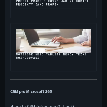
PŘESNÁ PRÁCE S KOVY: JAK NA DOMÁCÍ
PROJEKTY JAKO PROFÍK
NOTEBOOK NEBO TABLET? NĚKDY TĚŽKÉ
ROZHODOVÁNÍ
CRM pro Microsoft 365
Hledáte CRM řešení pro Outlook?