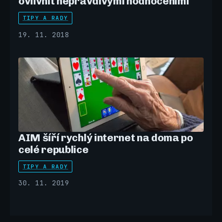
ovlivnit nepravdivými hodnoceními
TIPY A RADY
19. 11. 2018
AIM šíří rychlý internet na doma po
celé republice
TIPY A RADY
30. 11. 2019