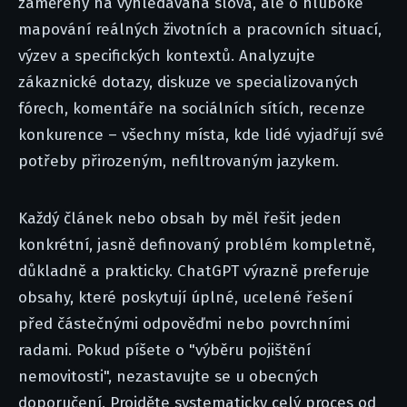
zaměřený na vyhledávaná slova, ale o hluboké
mapování reálných životních a pracovních situací,
výzev a specifických kontextů. Analyzujte
zákaznické dotazy, diskuze ve specializovaných
fórech, komentáře na sociálních sítích, recenze
konkurence – všechny místa, kde lidé vyjadřují své
potřeby přirozeným, nefiltrovaným jazykem.
Každý článek nebo obsah by měl řešit jeden
konkrétní, jasně definovaný problém kompletně,
důkladně a prakticky. ChatGPT výrazně preferuje
obsahy, které poskytují úplné, ucelené řešení
před částečnými odpověďmi nebo povrchními
radami. Pokud píšete o "výběru pojištění
nemovitosti", nezastavujte se u obecných
doporučení. Projděte systematicky celý proces od