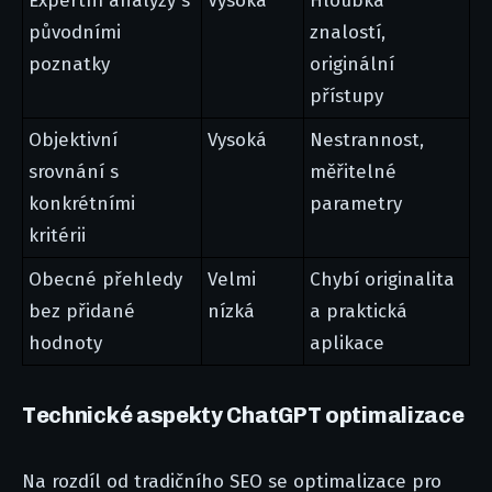
Expertní analýzy s
Vysoká
Hloubka
původními
znalostí,
poznatky
originální
přístupy
Objektivní
Vysoká
Nestrannost,
srovnání s
měřitelné
konkrétními
parametry
kritérii
Obecné přehledy
Velmi
Chybí originalita
bez přidané
nízká
a praktická
hodnoty
aplikace
Technické aspekty ChatGPT optimalizace
Na rozdíl od tradičního SEO se optimalizace pro