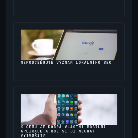
NEPODCEŇUJTE VÝZNAM LOKÁLNÍHO SEO
K ČEMU JE DOBRÁ VLASTNÍ MOBILNÍ
APLIKACE A KDE SI JI NECHAT
VYTVOŘIT?