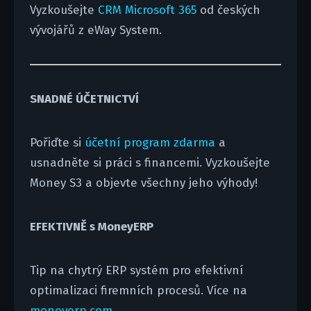
Vyzkoušejte
CRM Microsoft 365
od českých
vývojářů z eWay System.
SNADNÉ ÚČETNICTVÍ
Pořiďte si
účetní program zdarma
a
usnadněte si práci s financemi. Vyzkoušejte
Money S3 a objevte všechny jeho výhody!
EFEKTIVNĚ s MoneyERP
Tip na chytrý ERP systém pro efektivní
optimalizaci firemních procesů. Více na
moneyerp.com
.