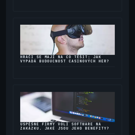
HRÁČI SE MAJÍ NA CO TĚŠIT: JAK
VYPADÁ BUDOUCNOST CASINOVÝCH HER?
ÚSPĚŠNÉ FIRMY VOLÍ SOFTWARE NA
ZAKÁZKU. JAKÉ JSOU JEHO BENEFITY?