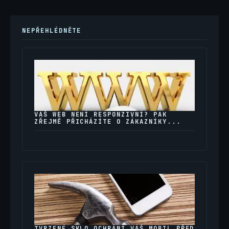
NEPŘEHLÉDNĚTE
VÁŠ WEB NENÍ RESPONZIVNÍ? PAK
ZŘEJMĚ PŘICHÁZÍTE O ZÁKAZNÍKY...
TVRZENÉ SKLO OCHRÁNÍ VÁŠ MOBIL PŘED