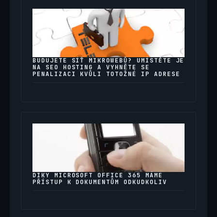
BUDUJETE SÍŤ MIKROWEBŮ? UMÍSTĚTE JE
NA SEO HOSTING A VYHNĚTE SE
PENALIZACI KVŮLI TOTOŽNÉ IP ADRESE
DÍKY MICROSOFT OFFICE 365 MÁME
PŘÍSTUP K DOKUMENTŮM ODKUDKOLIV