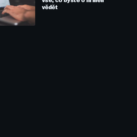
vše, co byste o ní měli
vědět