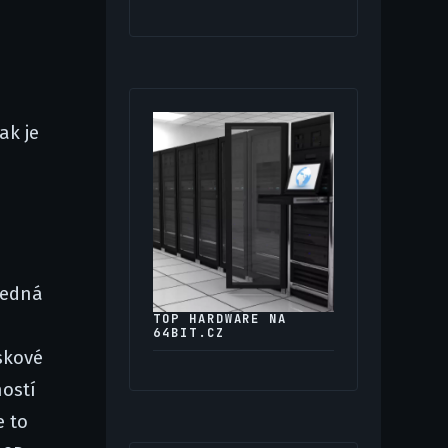
e
ak je
Jedná
TOP HARDWARE NA
64BIT.CZ
skové
ností
e to