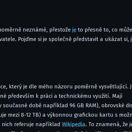
m poměrně neznámé, přestože
je
to přesně to, co můž
atele. Pojďme si je společně představit a ukázat si, j
ice, který je dle mého názoru poměrně vysvětlující. 
né především k práci a technickému využití. Mají
v současné době například 96 GB RAM), obrovské di
uje mezi 8-12 TB) a výkonnou grafickou kartu s mož
 nich referuje například
Wikipedia
. To znamená, že j