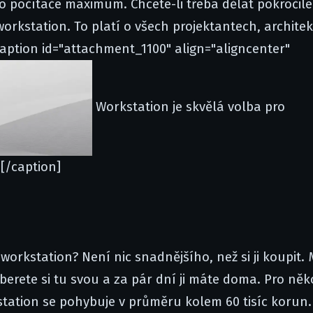
ého počítače maximum. Chcete-li třeba dělat pokročilé
orkstation. To platí o všech projektantech, architek
caption id="attachment_1100" align="aligncenter"
Workstation je skvělá volba pro
.[/caption]
workstation? Není nic snadnějšího, než si ji koupit. M
erete si tu svou a za pár dní ji máte doma. Pro ně
ation se pohybuje v průměru kolem 60 tisíc korun. 