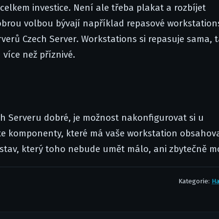
elkem investice. Není ale třeba plakat a rozbíjet
 Dobrou volbou bývají například repasové workstations
erverů Czech Server. Workstations si repasuje sama, 
 více než příznivé.
h Serveru dobré, je možnost nakonfigurovat si u
íte komponenty, které má vaše workstation obsahova
dstav, který toho nebude umět málo, ani zbytečně m
Kategorie:
H