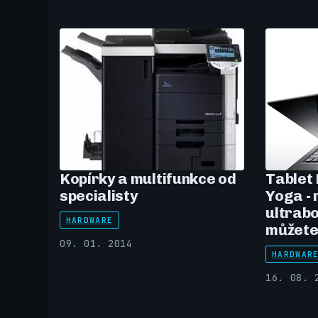
Kopírky a multifunkce od
Tablet
specialisty
Yoga -
ultrabo
HARDWARE
můžete 
09. 01. 2014
HARDWAR
16. 08. 