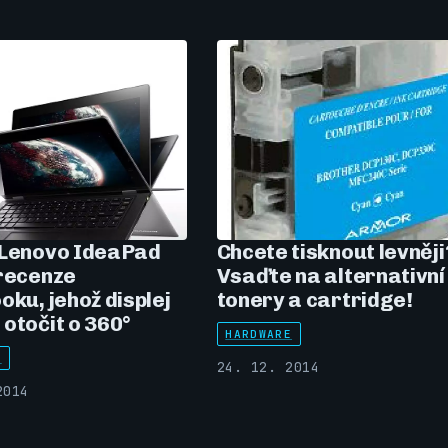
 Lenovo IdeaPad
Chcete tisknout levněji
 recenze
Vsaďte na alternativní
oku, jehož displej
tonery a cartridge!
otočit o 360°
HARDWARE
E
24. 12. 2014
2014