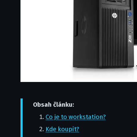
Obsah článku:
Co je to workstation?
Kde koupit?