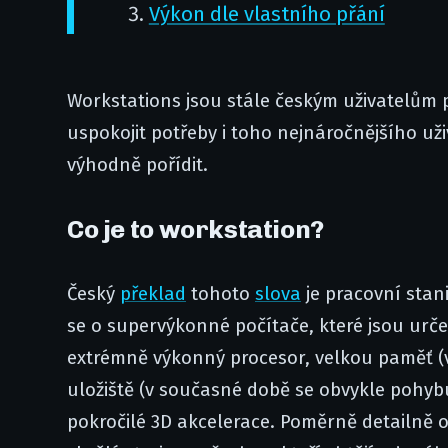
Výkon dle vlastního přání
Workstations jsou stále českým uživatelů
uspokojit potřeby i toho nejnáročnějšího uživ
výhodně pořídit.
Co je to workstation?
Český
překlad
tohoto
slova
je pracovní stan
se o supervýkonné počítače, které jsou urče
extrémně výkonný procesor, velkou paměť (
uložiště (v současné době se obvykle pohyb
pokročilé 3D akcelerace. Poměrně detailně o