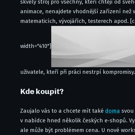
skvělý stroj pro všechny, kteří chtějí od sv
animace, nenajdete vhodnější zařízení než w
matematicích, vývojářích, testerech apod. [
width="410"]
uživatele, kteří při práci nestrpí kompromisy
Kde koupit?
Zaujalo vás to a chcete mít také
doma
svou 
v nabídce hned několik českých e-shopů. Vyb
ale může být problémem cena. U nové workst