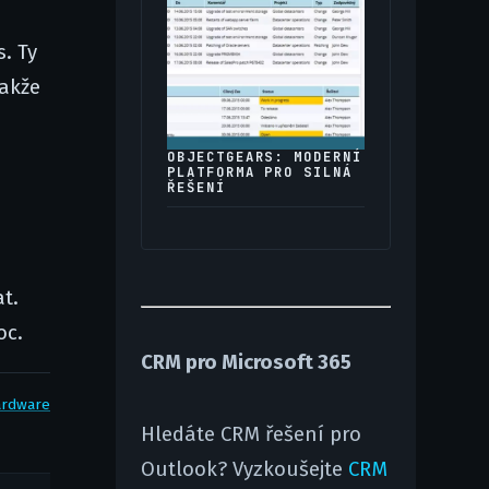
. Ty
takže
OBJECTGEARS: MODERNÍ
PLATFORMA PRO SILNÁ
ŘEŠENÍ
t.
oc.
CRM pro Microsoft 365
ardware
Hledáte CRM řešení pro
Outlook? Vyzkoušejte
CRM