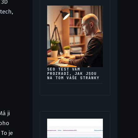
 3D
tech,
SEO TEST VÁM
PROZRADÍ, JAK JSOU
NA TOM VAŠE STRÁNKY
á ji
koho
To je