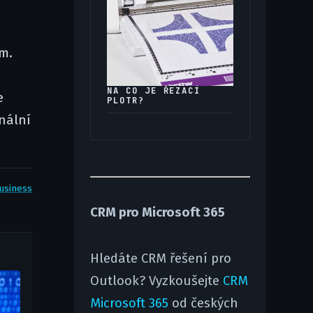
em.
NA CO JE ŘEZACÍ
e
PLOTR?
inální
usiness
CRM pro Microsoft 365
Hledáte CRM řešení pro
Outlook? Vyzkoušejte
CRM
Microsoft 365
od českých