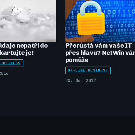
 údaje nepatří do
Přerůstá vám vaše IT
kartujte je!
přes hlavu? NetWin vá
pomůže
 BUSINESS
ON-LINE BUSINESS
2016
20. 06. 2017