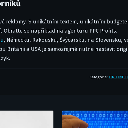
orníků
nové reklamy. S unikátním textem, unikátním budget
ší. Obraťte se například na agenturu PPC Profits.
ku
, Německu, Rakousku, Švýcarsku, na Slovensku, v
ou Británii a USA je samozřejmě nutné nastavit orig
azyk.
Kategorie:
ON-LINE B