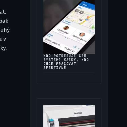
at.
pak
ouhý
a v
ky.
KDO POTŘEBUJE CRM
SYSTÉM? KAŽDÝ, KDO
CHCE PRACOVAT
EFEKTIVNĚ