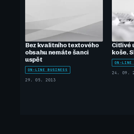
Bez kvalitního textového
Citlivé
obsahu nemáte šanci
koše. S
uspět
ON-LINE
ON-LINE BUSINESS
24. 09. 
29. 05. 2013