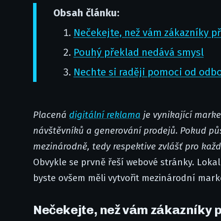
Obsah článku:
Nečekejte, než vám zákazníky p
Pouhý překlad nedává smysl
Nechte si raději pomoci od odb
Placená
digitální reklama
je vynikající mark
návštěvníků a generování prodejů. Pokud půso
mezinárodně, tedy respektive zvlášť pro kaž
Obvykle se prvně řeší webové stránky. Lokali
byste ovšem měli vytvořit mezinárodní mark
Nečekejte, než vám zákazníky 