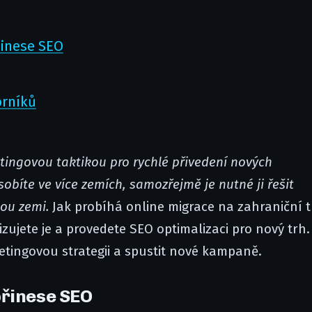
řinese SEO
orníků
etingovou taktikou pro rychlé přivedení nových
bíte ve více zemích, samozřejmě je nutné ji řešit
dou zemi.
Jak probíhá online migrace na zahraniční t
zujete je a provedete SEO optimalizaci pro nový trh.
etingovou strategii a spustit nové kampaně.
přinese SEO