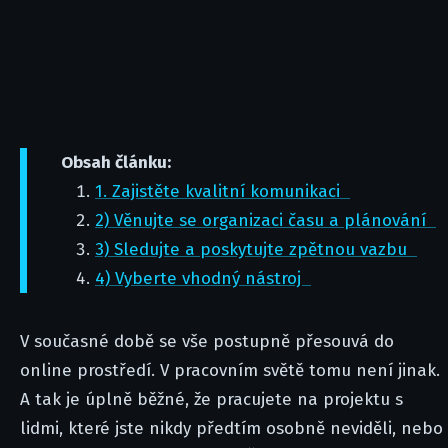
Obsah článku:
1. Zajistěte kvalitní komunikaci
2) Věnujte se organizaci času a plánování
3) Sledujte a poskytujte zpětnou vazbu
4) Vyberte vhodný nástroj
V současné době se vše postupně přesouvá do
online prostředí. V pracovním světě tomu není jinak.
A tak je úplně běžné, že pracujete na projektu s
lidmi, které jste nikdy předtím osobně neviděli, nebo