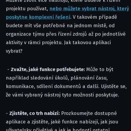
Můžete zvolit více nástrojů, které budete k řízení
projektu používat,
nebo můžete vybrat nástroj, který
poskytne komplexní řešení
. V takovém případě
budete mít vše potřebné na jednom místě, od
organizace týmu přes řízení zdrojů až po jednotlivé
aktivity v rámci projektu. Jak takovou aplikaci
vybrat?
-
Zvažte, jaké funkce potřebujete:
Může to být
například sledování úkolů, plánování času,
komunikace, sdílení dokumentů a další. Ujistěte se,
že vámi vybraný nástroj tyto možnosti poskytuje.
-
Zjistěte, co trh nabízí:
Prozkoumejte dostupné
aplikace a zjistěte, jaké funkce nabízejí, jak jsou
uživatelsky přívětivé a jak je hodnotí ostatní