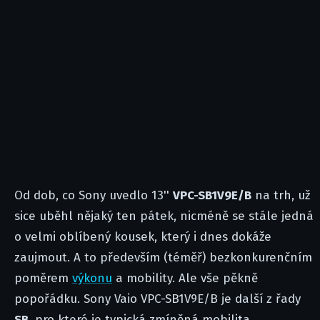
Od dob, co Sony uvedlo 13''
VPC-SB1V9E/B
na trh, už
sice uběhl nějaký ten pátek, nicméně se stále jedná
o velmi oblíbený kousek, který i dnes dokáže
zaujmout. A to především (téměř) bezkonkurenčním
poměrem
výkonu
a mobility. Ale vše pěkně
popořádku.
Sony Vaio VPC-SB1V9E/B je další z řady
SB
, pro které je typická zmíněná mobilita