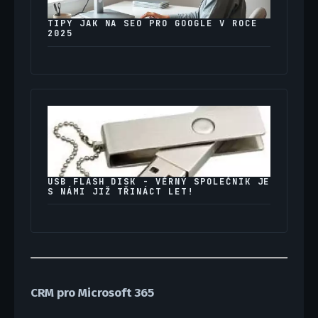
TIPY JAK NA SEO PRO GOOGLE V ROCE
2025
USB FLASH DISK - VĚRNÝ SPOLEČNÍK JE
S NÁMI JIŽ TŘINÁCT LET!
CRM pro Microsoft 365