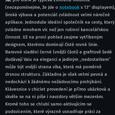
(nezapomínejme, že jde o
notebook
s 13'' displayem),
široká výbava a potenciál zvládnout velmi náročné
aplikace. Jednoduše ideální společník na cesty, který
zvládne mnohem víc než jen rutinní kancelářskou
činnost. Už na první pohled zaujme vytříbeným
designem, kterému dominují čisté rovné linie.
Barevné sladění černé (vnější části) a grafitově šedé
dodávají Vaiu na eleganci a jediným „nedostatkem“
může být vnější strana víka, která má poměrně
drsnou strukturu. Základna je však velmi pevná a
nedochází k žádnému nežádoucímu prohýbání.
Klávesnice v chiclet provedení je přímo ukázková a
skvěle se na ni píše i navzdory větším mezerám.
Kromě toho se chlubí samo-aktivujícím-se
podsvícením, které výrazně usnadňuje práci za