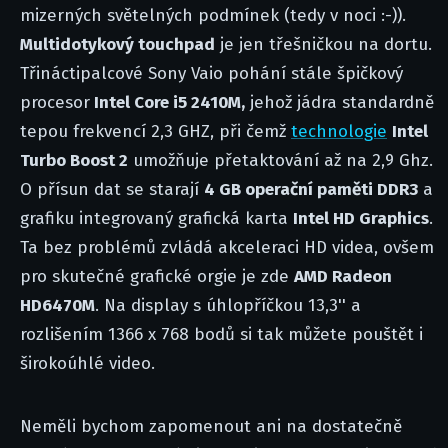
mizerných světelných podmínek (tedy v noci :-)).
Multidotykový touchpad
je jen třešničkou na dortu.
Třináctipalcové Sony Vaio pohání stále špičkový
procesor
Intel Core i5 2410M,
jehož jádra standardně
tepou frekvencí 2,3 GHZ, při čemž
technologie
Intel
Turbo Boost 2
umožňuje přetaktování až na 2,9 Ghz.
O přísun dat se starají
4 GB operační paměti DDR3
a
grafiku integrovaný grafická karta
Intel HD Graphics
.
Ta bez problémů zvládá akceleraci HD videa, ovšem
pro skutečné grafické orgie je zde
AMD Radeon
HD6470M
. Na display s úhlopříčkou 13,3'' a
rozlišením 1366 x 768 bodů si tak můžete pouštět i
širokoúhlé video.
Neměli bychom zapomenout ani na dostatečně