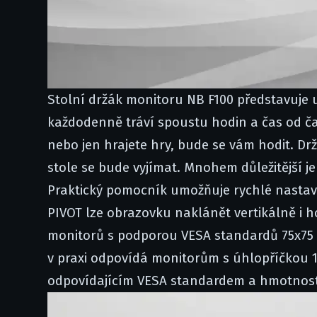
Stolní držák monitoru NB F100 představuje 
každodenně tráví spoustu hodin a čas od času
nebo jen hrajete hry, bude se vám hodit. D
stole se bude vyjímat. Mnohem důležitější 
Praktický pomocník umožňuje rychlé nastave
PIVOT lze obrazovku naklánět vertikálně i 
monitorů s podporou VESA standardů 75x75 n
v praxi odpovídá monitorům s úhlopříčkou 17'
odpovídajícím VESA standardem a hmotností,