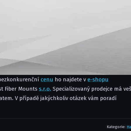
 bezkonkurenční
cenu
ho najdete v
e-shopu
st Fiber Mounts
s.r.o.
Specializovaný prodejce má ve
tem. V případě jakýchkoliv otázek vám poradí
Kategorie:
H