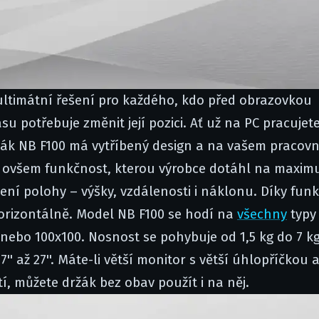
ultimátní řešení pro každého, kdo před obrazovkou
 potřebuje změnit její pozici. Ať už na PC pracujet
ržák NB F100 má vytříbený design a na vašem pracov
je ovšem funkčnost, kterou výrobce dotáhl na maxim
ní polohy – výšky, vzdálenosti i náklonu. Díky funk
horizontálně. Model NB F100 se hodí na
všechny
typy
ebo 100x100. Nosnost se pohybuje od 1,5 kg do 7 kg
' až 27''. Máte-li větší monitor s větší úhlopříčkou 
 můžete držák bez obav použít i na něj.