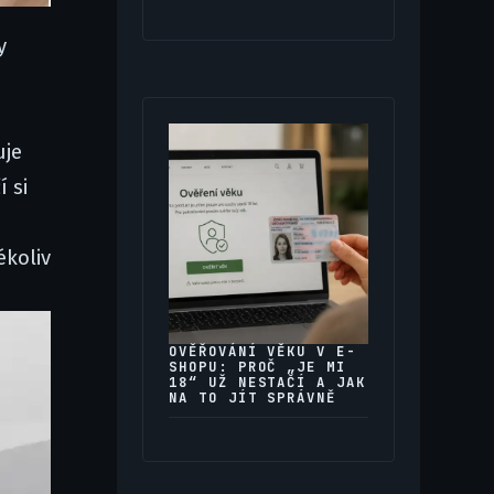
y
uje
 si
ékoliv
OVĚŘOVÁNÍ VĚKU V E-
SHOPU: PROČ „JE MI
18“ UŽ NESTAČÍ A JAK
NA TO JÍT SPRÁVNĚ