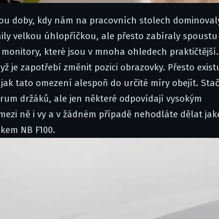
 jsou doby, kdy nám na pracovních stolech dominoval
ily velkou úhlopříčkou, ale přesto zabíraly spoustu
 monitory, které jsou v mnoha ohledech praktičtější.
dyž je zapotřebí změnit pozici obrazovky. Přesto exist
k tato omezení alespoň do určité míry obejít. Stačí
trum držáků, ale jen některé odpovídají vysokým
mezi ně i vy a v žádném případě nehodláte dělat jak
ákem NB F100.