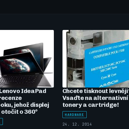
 Lenovo IdeaPad
Chcete tisknout levněji
 recenze
Vsaďte na alternativní
oku, jehož displej
tonery a cartridge!
otočit o 360°
HARDWARE
E
24. 12. 2014