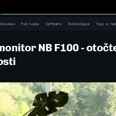
Business
Pod lupou
Software
Technologie
Tipy a rad
onitor NB F100 - otočt
osti