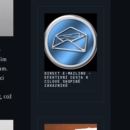
e
ním
um.
DIRECT E-MAILING -
ci
EFEKTIVNÍ CESTA K
CÍLOVÉ SKUPINĚ
ZÁKAZNÍKŮ
, což
a