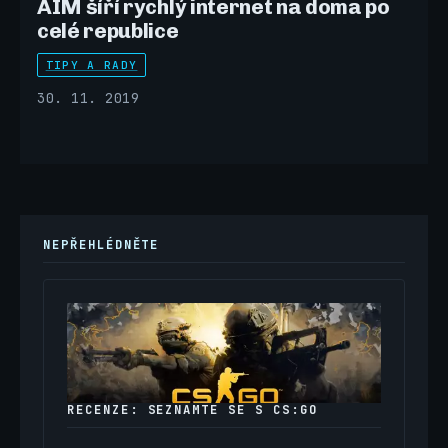
AIM šíří rychlý internet na doma po
celé republice
TIPY A RADY
30. 11. 2019
NEPŘEHLÉDNĚTE
RECENZE: SEZNAMTE SE S CS:GO