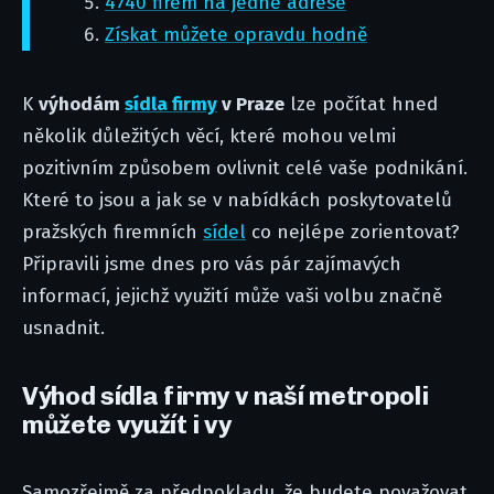
4740 firem na jedné adrese
Získat můžete opravdu hodně
K
výhodám
sídla
firmy
v Praze
lze počítat hned
několik důležitých věcí, které mohou velmi
pozitivním způsobem ovlivnit celé vaše podnikání.
Které to jsou a jak se v nabídkách poskytovatelů
pražských firemních
sídel
co nejlépe zorientovat?
Připravili jsme dnes pro vás pár zajímavých
informací, jejichž využití může vaši volbu značně
usnadnit.
Výhod sídla firmy v naší metropoli
můžete využít i vy
Samozřejmě za předpokladu, že budete považovat