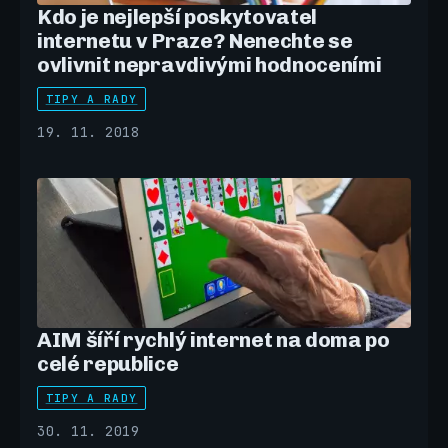
Kdo je nejlepší poskytovatel
internetu v Praze? Nenechte se
ovlivnit nepravdivými hodnoceními
TIPY A RADY
19. 11. 2018
AIM šíří rychlý internet na doma po
celé republice
TIPY A RADY
30. 11. 2019