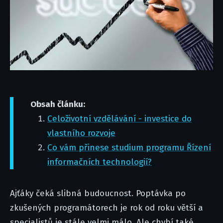
Obsah článku:
Celoživotní vzdělávání - investice do
vlastního rozvoje
Co vám přinese studium programu Řízení
informačních technologií?
Ajťáky čeká slibná budoucnost. Poptávka po
zkušených programátorech je rok od roku větší a
specialistů je stále velmi málo. Ale chybí také