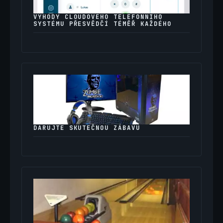
VÝHODY CLOUDOVÉHO TELEFONNÍHO
SYSTÉMU PŘESVĚDČÍ TÉMĚŘ KAŽDÉHO
DARUJTE SKUTEČNOU ZÁBAVU