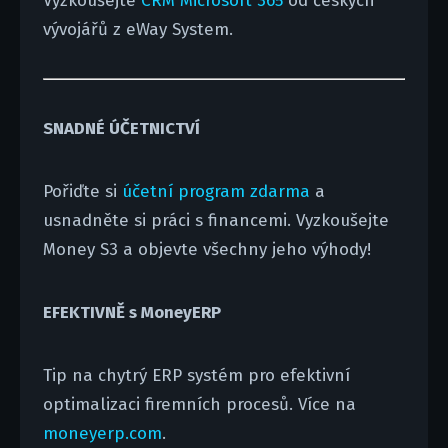
Vyzkoušejte
CRM Microsoft 365
od českých
vývojářů z eWay System.
SNADNÉ ÚČETNICTVÍ
Pořiďte si
účetní program zdarma
a
usnadněte si práci s financemi. Vyzkoušejte
Money S3 a objevte všechny jeho výhody!
EFEKTIVNĚ s MoneyERP
Tip na chytrý ERP systém pro efektivní
optimalizaci firemních procesů. Více na
moneyerp.com
.