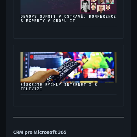
DEVOPS SUMMIT V OSTRAVĚ: KONFERENCE
S EXPERTY V OBORU IT
ZÍSKEJTE RYCHLÝ INTERNET I S
TELEVIZÍ
CRM pro Microsoft 365