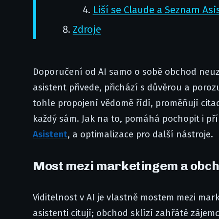
Liší se Claude a Seznam Asi
Zdroje
Doporučení od AI samo o sobě obchod neuza
asistent přivede, přichází s důvěrou a poro
tohle propojení vědomě řídí, proměňují citace
každý sám. Jak na to, pomáhá pochopit i př
Asistent
, a optimalizace pro další nástroje.
Most mezi marketingem a obc
Viditelnost v AI je vlastně mostem mezi ma
asistenti citují; obchod sklízí zahřáté zájem