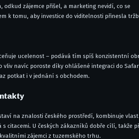
 odkud zájemce přišel, a marketing nevidí, co se
m k tomu, aby investice do viditelnosti přinesla tržb
ceňuje ucelenost – podává tím spíš konzistentní ob
o vliv navíc poroste díky ohlášené integraci do Safar
az potkat i v jednání s obchodem.
ontakty
taví na znalosti českého prostředí, kombinuje vlast
s citacemi. U českých zákazníků dobře cílí, takže př
kvalitními zájemci z tuzemského trhu.