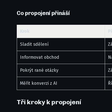
Co propojení přináší
Krok
P
Sladit sdělení
Z
Informovat obchod
N
Pokrýt rané otázky
Z
Měřit konverzi z AI
Ř
Tři kroky k propojení