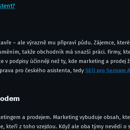
stent?
vře – ale výrazně mu připraví půdu. Zájemce, kter
zuměním, takže obchodník má snazší práci. Firmy, kt
 v podpisy účinněji než ty, kde marketing a prodej ži
íprava pro českého asistenta, tedy
SEO pro Seznam A
hodem
rketingem a prodejem. Marketing vybuduje obsah, kte
ce, kteří z toho vzejdou. Když ale oba týmy nevědí o 