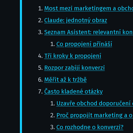
Most mezi marketingem a obc
Claude: jednotný obraz
Seznam Asistent: relevantní kon
Co propojení přináší
Tři kroky k propojení
Rozpor zabíjí konverzi
Měřit až k tržbě
Často kladené otázky
Uzavře obchod doporučení 
Proč propojit marketing a 
Co rozhodne o konverzi?