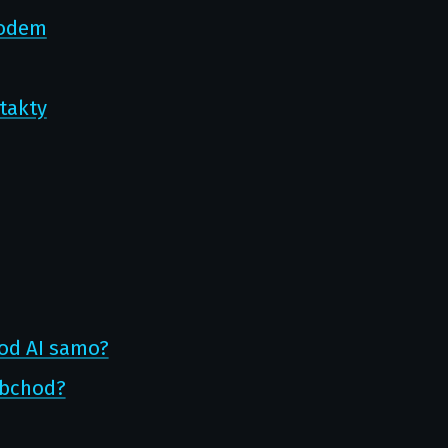
hodem
takty
od AI samo?
obchod?