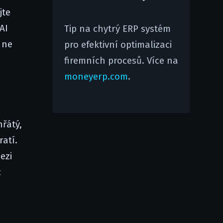
jte
AI
Tip na chytrý ERP systém
 ne
pro efektivní optimalizaci
firemních procesů. Více na
moneyerp.com
.
hřátý,
atí.
ezi
c