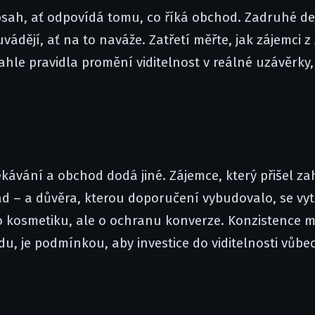
obsah, ať odpovídá tomu, co říká obchod. Zadruhé de
ádějí, ať na to naváže. Zatřetí měřte, jak zájemci z 
ahle pravidla promění viditelnost v reálné uzávěrky,
ekávání a obchod dodá jiné. Zájemce, který přišel za
d – a důvěra, kterou doporučení vybudovalo, se vytr
 o kosmetiku, ale o ochranu konverze. Konzistence m
hodu, je podmínkou, aby investice do viditelnosti vůbe