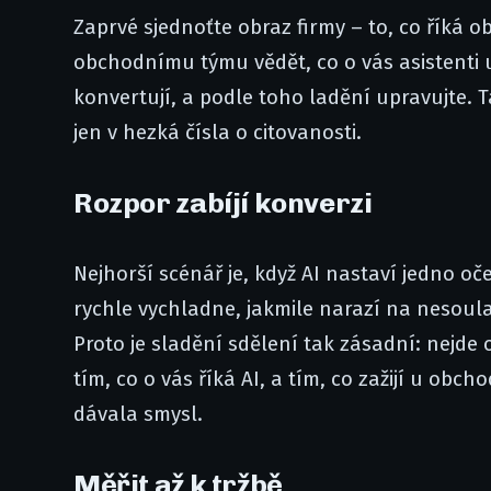
Zaprvé sjednoťte obraz firmy – to, co říká 
obchodnímu týmu vědět, co o vás asistenti uv
konvertují, a podle toho ladění upravujte. T
jen v hezká čísla o citovanosti.
Rozpor zabíjí konverzi
Nejhorší scénář je, když AI nastaví jedno oč
rychle vychladne, jakmile narazí na nesoula
Proto je sladění sdělení tak zásadní: nejde
tím, co o vás říká AI, a tím, co zažijí u obc
dávala smysl.
Měřit až k tržbě