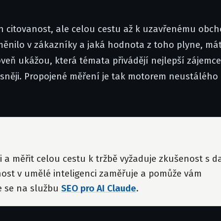
en citovanost, ale celou cestu až k uzavřenému obc
roměnilo v zákazníky a jaká hodnota z toho plyne, má
veň ukážou, která témata přivádějí nejlepší zájemce
řesněji. Propojené měření je tak motorem neustálého
i a měřit celou cestu k tržbě vyžaduje zkušenost s d
nost v umělé inteligenci zaměřuje a pomůže vám
e se na službu
SEO pro AI Claude
.