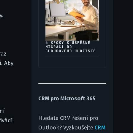
y.
4 KROKY K ÚSPĚŠNÉ
MIGRACI DO
CLOUDOVÉHO ÚLOŽIŠTĚ
raz
i. Aby
CRM pro Microsoft 365
ní
Hledáte CRM řešení pro
ivádí
Outlook? Vyzkoušejte
CRM