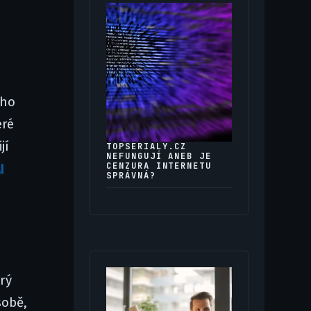
ého
eré
jí
TOPSERIALY.CZ
NEFUNGUJÍ ANEB JE
CENZURA INTERNETU
I
SPRÁVNÁ?
rý
sobě,