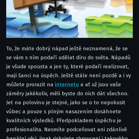
To, že máte dobrý nápad ještě neznamená, že se
se vám s ním podaří udělat díru do světa. Nápadů
je všude spousta a jen ty, které podaří realizovat,
mají šanci na úspěch. Ještě stále není pozdě a i vy
můžete prorazit na
internetu
a ať už jsou vaše
záměry jakékoliv, měli byste do nich dát všechno.
Jet na polovinu je stejné, jako se o to nepokusit
vůbec a pouze s plným nasazením dosáhnete
kvalitních výsledků. Předpokladem úspěchu je
profesionalita. Nesmíte podceňovat ani zdánlivě
banální věci, jinak riskujete zhroucení i takového