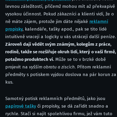
levnou záležitostí, přičemž mohou mít až překvapivě
vysokou účinnost. Pokud zákazníci a klienti vidí, že o
ně máte zájem, protože jim dáte nějaké
reklamní
propisky
, kalendáře, tašky apod., pak se tito lidé
intuitivně vracejí a logicky u vás utrácejí další peníze.
Zároveň dají vědět svým známým, kolegům z práce,
rodině, takže se rozšiřuje okruh lidí, který o vaší firmě,
potažmo produktech ví.
Může se to v brzké době
projevit na
vyšším obratu a ziscích
. Přitom reklamní
předměty s potiskem vyjdou doslova na pár korun za
kus.
Samotný potisk reklamních předmětů, jako jsou
papírové tašky
či propisky, se dá zařídit snadno a
rychle. Stačí si najít spolehlivou firmu, jež vám tuto