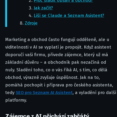
Proč sladit obsah a obchod?
Jak začít?
Liší se Claude a Seznam Asistent?
Zdroje
Marketing a obchod často fungují odděleně, ale u
viditelnosti v AI se vyplatí je propojit. Když asistent
doporučí vaši firmu, přivede zájemce, který už má
základní důvěru – a obchodník pak nezačíná od
nuly. Sladění toho, co o vás říká AI, s tím, co dělá
obchod, výrazně zvyšuje úspěšnost. Jak na to,
pomáhá pochopit i příprava pro českého asistenta,
tedy
SEO pro Seznam AI Asistent
, a vyladění pro další
platformy.
Zájemce z AI přichází zahřátý