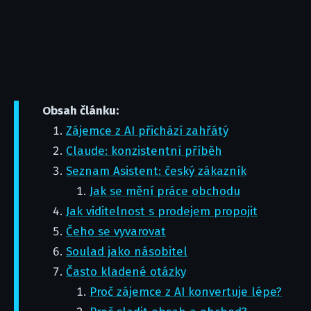
Obsah článku:
Zájemce z AI přichází zahřátý
Claude: konzistentní příběh
Seznam Asistent: český zákazník
Jak se mění práce obchodu
Jak viditelnost s prodejem propojit
Čeho se vyvarovat
Soulad jako násobitel
Často kladené otázky
Proč zájemce z AI konvertuje lépe?