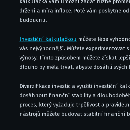
kalkulačka vám umožní zadat různé proměnn
držení a míra inflace. Poté vám poskytne o
budoucnu.
Investiční kalkulačkou
můžete lépe vyhodnot
vás nejvýhodnější. Můžete experimentovat 
výnosy. Tímto způsobem můžete získat lepší p
dlouho by měla trvat, abyste dosáhli svých 
Diverzifikace investic a využití investiční 
dosáhnout finanční stability a dlouhodobéh
proces, který vyžaduje trpělivost a pravide
nástrojů můžete budovat stabilní finanční 