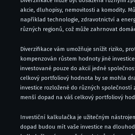
Diverzifikace může být dosažena různými způ
akcie, dluhopisy, nemovitosti a komodity. Mů
například technologie, zdravotnictví a energ
různých regionů, což může zahrnovat domácí 
Diverzifikace vám umožňuje snížit riziko, pr
kompenzován růstem hodnoty jiné investice.
investované pouze do akcií jedné společnost
celkový portfoliový hodnota by se mohla dr
investice rozložené do různých společností 
menší dopad na váš celkový portfoliový ho
Investiční kalkulačka je užitečným nástroj
dopad budou mít vaše investice na dlouhodo