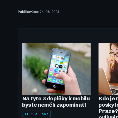
Publikováno: 24. 06. 2023
Na tyto 3 doplňky k mobilu
Kdo je 
byste neměli zapomínat!
poskyto
Praze?
TIPY A RADY
ovlivni