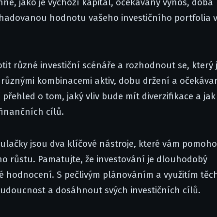
é, jako je výchozí kapitál, očekávaný výnos, doba
dhadovanou hodnotu vašeho investičního portfolia 
it různé investiční scénáře a rozhodnout se, který 
s různými kombinacemi aktiv, dobu držení a očekáva
řehled o tom, jaký vliv bude mít diverzifikace a jak
finančních cílů.
kalkulačky jsou dva klíčové nástroje, které vám pomoh
o růstu. Pamatujte, že investování je dlouhodobý
lné hodnocení. S pečlivým plánováním a využitím těc
budoucnost a dosáhnout svých investičních cílů.