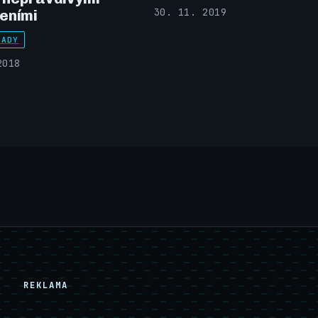
30. 11. 2019
eními
RADY
2018
REKLAMA