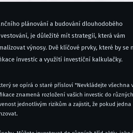
nančního plánování a budování dlouhodobého
vestování, je důležité mít strategii, která vám
alizovat výnosy. Dvě klíčové prvky, které by se 
fikace investic a využití investiční kalkulačky.
terý se opírá o staré přísloví "Nevkládejte všechna 
fikace znamená rozložení vašich investic do různýc
avenost jednotlivým rizikům a zajistit, že pokud jedna
nzovat.