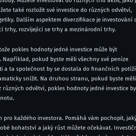
soby. Můžete investovat do různých tříd aktiv, jako 
žete také rozložit své investice do různých odvětví,
etiky. Dalším aspektem diverzifikace je investování 
trhy, rozvíjející se trhy a mezinárodní trhy.
otože pokles hodnoty jedné investice může být
 Například, pokud byste měli všechny své peníze
i a ta společnost by se dostala do finančních potíží
amaticky snížit. Na druhou stranu, pokud byste měli
z různých odvětví, pokles hodnoty jedné investice b
dnotu.
em pro každého investora. Pomáhá vám pochopit, jak
bé bohatství a jaký růst můžete očekávat. Investič