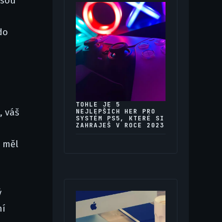
jsou
do
TOHLE JE 5
, váš
NEJLEPŠÍCH HER PRO
SYSTÉM PS5, KTERÉ SI
ZAHRAJEŠ V ROCE 2023
y měl
ý
ní