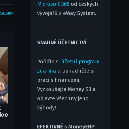
Microsoft 365
od českých
vývojářů z eWay System.
y a rady
SNADNÉ ÚČETNICTVÍ
Pořiďte si
účetní program
zdarma
a usnadněte si
práci s financemi.
Vyzkoušejte Money S3 a
objevte všechny jeho
t
výhody!
ice
EFEKTIVNĚ s MoneyERP