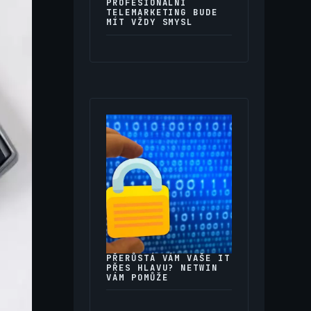
PROFESIONÁLNÍ
TELEMARKETING BUDE
MÍT VŽDY SMYSL
PŘERŮSTÁ VÁM VAŠE IT
PŘES HLAVU? NETWIN
VÁM POMŮŽE