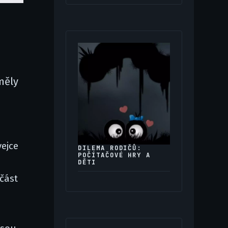
měly
vejce
DILEMA RODIČŮ:
POČÍTAČOVÉ HRY A
h
DĚTI
 část