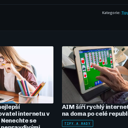
Kategorie:
Tip
nejlepší
AIM šíří rychlý interne
vatel internetu v
na doma po celé republ
 Nenechte se
TIPY A RADY
t nepravdivými