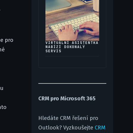
v
je pro
VIRTUÁLNÍ ASISTENTKA
NABÍZÍ DOKONALÝ
né
SERVIS
ou
CRM pro Microsoft 365
hto
Hledáte CRM řešení pro
Outlook? Vyzkoušejte
CRM