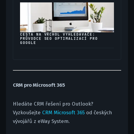
CESTA NA VRCHOL VYHLEDÁVAČE:
PRŮVODCE SEO OPTIMALIZACÍ PRO
GOOGLE
CRM pro Microsoft 365
Hledáte CRM řešení pro Outlook?
Vyzkoušejte
CRM Microsoft 365
od českých
vývojářů z eWay System.