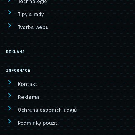
Technologie
Tipy a rady
Tvorba webu
REKLAMA
INFORMACE
Kontakt
Reklama
Ochrana osobních údajů
Podmínky použití