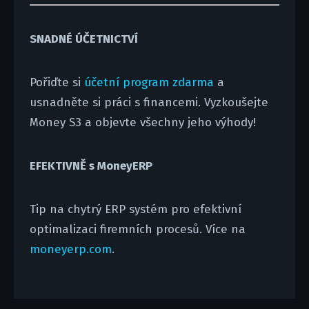
SNADNÉ ÚČETNICTVÍ
Pořiďte si
účetní program zdarma
a
usnadněte si práci s financemi. Vyzkoušejte
Money S3 a objevte všechny jeho výhody!
EFEKTIVNĚ s MoneyERP
Tip na chytrý ERP systém pro efektivní
optimalizaci firemních procesů. Více na
moneyerp.com
.