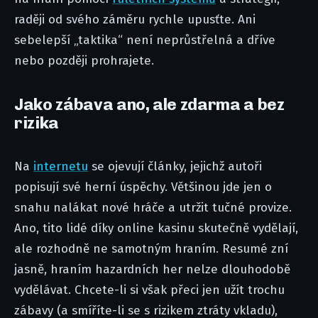
raději od svého záměru rychle upusťte. Ani
sebelepší „taktika“ není neprůstřelná a dříve
nebo později prohrajete.
Jako zábava ano, ale zdarma a bez
rizika
Na
internetu
se ojevují články, jejichž autoři
popisují své herní úspěchy. Většinou jde jen o
snahu nalákat nové hráče a utržit tučné provize.
Ano, tito lidé díky online kasinu skutečně vydělají,
ale rozhodně ne samotným hraním. Resumé zní
jasně, hraním hazardních her nelze dlouhodobě
vydělávat. Chcete-li si však přeci jen užít trochu
zábavy (a smíříte-li se s rizikem ztráty vkladu),