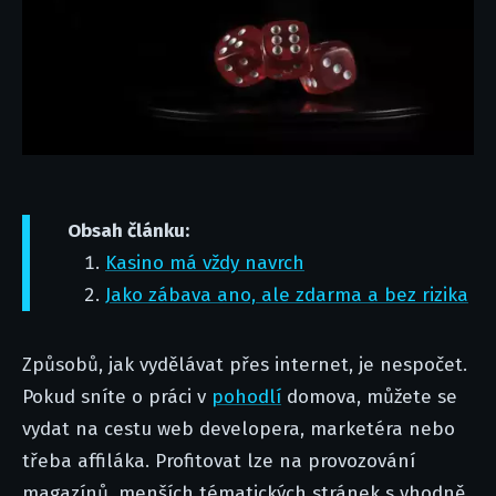
Obsah článku:
Kasino má vždy navrch
Jako zábava ano, ale zdarma a bez rizika
Způsobů, jak vydělávat přes internet, je nespočet.
Pokud sníte o práci v
pohodlí
domova, můžete se
vydat na cestu web developera, marketéra nebo
třeba affiláka. Profitovat lze na provozování
magazínů, menších tématických stránek s vhodně