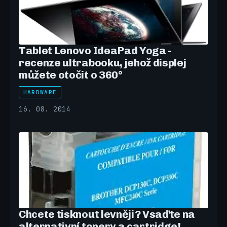
Tablet Lenovo IdeaPad Yoga -
recenze ultrabooku, jehož displej
můžete otočit o 360°
HARDWARE
16. 08. 2014
Chcete tisknout levněji? Vsaďte na
alternativní tonery a cartridge!