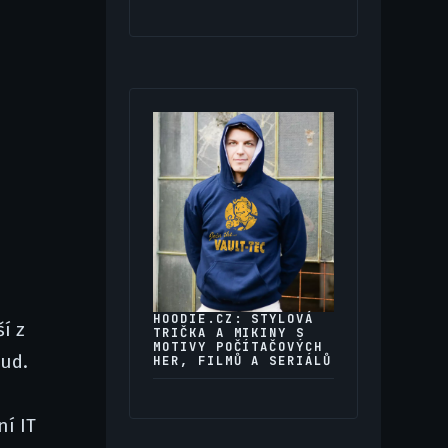
HOODIE.CZ: STYLOVÁ
í z
TRIČKA A MIKINY S
MOTIVY POČÍTAČOVÝCH
oud.
HER, FILMŮ A SERIÁLŮ
ní IT