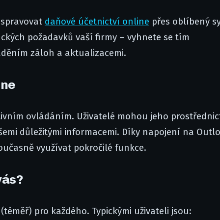
t spravovat
daňové účetnictví online
přes oblíbený s
ických požadavků vaší firmy – vyhnete se tím
děním záloh a aktualizacemi.
ine
itivním ovládáním. Uživatelé mohou jeho prostředni
 všemi důležitými informacemi. Díky napojení na Outl
učasně využívat pokročilé funkce.
vás?
téměř) pro každého. Typickými uživateli jsou: