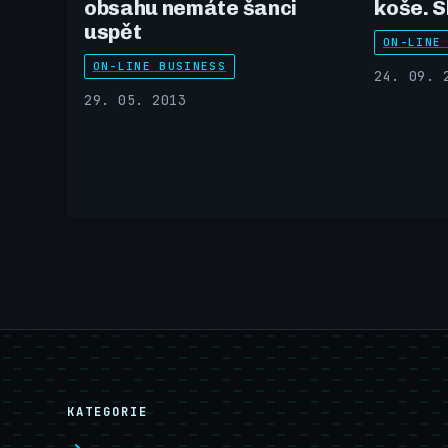
obsahu nemáte šanci
koše. S
uspět
ON-LINE
ON-LINE BUSINESS
24. 09. 
29. 05. 2013
KATEGORIE