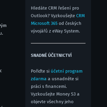
Hledáte CRM řešení pro
Outlook? Vyzkoušejte
CRM
Microsoft 365
od českých
ovým
vývojářů z eWay System.
u.
SNADNÉ ÚČETNICTVÍ
c
Pořiďte si
účetní program
zdarma
a usnadněte si
práci s financemi.
Vyzkoušejte Money S3 a
objevte všechny jeho