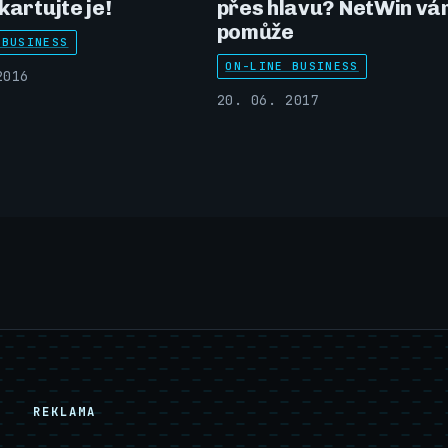
kartujte je!
přes hlavu? NetWin vá
pomůže
 BUSINESS
ON-LINE BUSINESS
2016
20. 06. 2017
REKLAMA