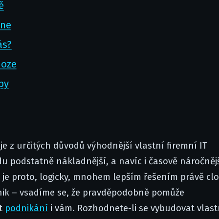
ě
ine
ás?
noze
py
e z určitých důvodů výhodnější vlastní firemní IT
udu podstatně nákladnější, a navíc i časově náročnějš
m je proto, logicky, mnohem lepším řešením právě cl
dnik – vsadíme se, že pravděpodobně pomůže
it
podnikání
i vám. Rozhodnete-li se vybudovat vlast