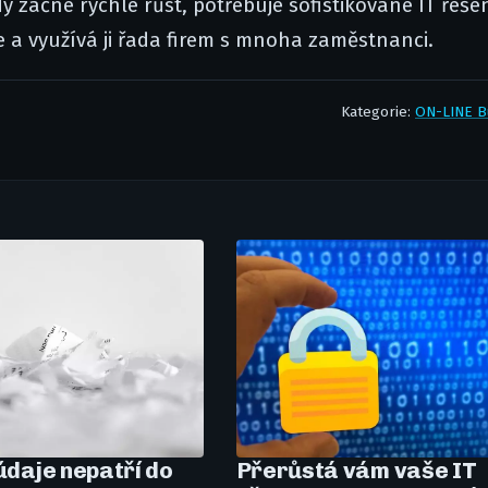
začne rychle růst, potřebuje sofistikované IT řešen
ce a využívá ji řada firem s mnoha zaměstnanci.
Kategorie:
ON-LINE B
 údaje nepatří do
Přerůstá vám vaše IT