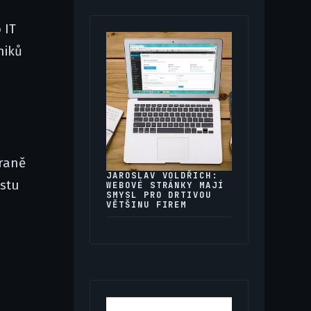
 IT
niků
traně
JAROSLAV VOLDŘICH:
ustu
WEBOVÉ STRÁNKY MAJÍ
SMYSL PRO DRTIVOU
VĚTŠINU FIREM