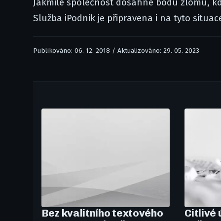
Jakmile společnost dosáhne bodu zlomu, kdy 
Služba iPodnik je připravena i na tyto situa
Publikováno: 06. 12. 2018 / Aktualizováno: 29. 05. 2023
Bez kvalitního textového
Citlivé