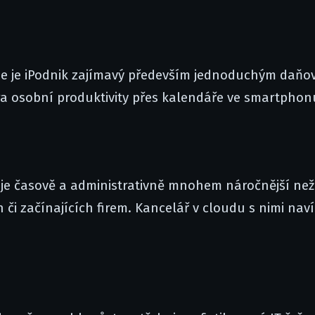
oze je iPodnik zajímavý především jednoduchým daň
a osobní produktivity přes kalendáře ve smartphon
 je časově a administrativně mnohem náročnější než
 či začínajících firem. Kancelář v cloudu s nimi naví