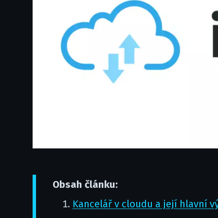
Obsah článku:
Kancelář v cloudu a její hlavní 