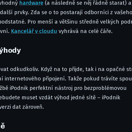
t vhodný
hardware
(a následně se něj řádně starat) a
další prvky. Zda se o to postarají odborníci z vašeho
podstatné. Pro menší a většinu středně velkých pod
ivní.
Kancelář v cloudu
vyhrává na celé čáře.
výhody
t odkudkoliv. Když na to přijde, tak i na opačné s
ní internetového připojení. Takže pokud trávíte spo
užbě iPodnik perfektní nástroj pro bezproblémovou
ebudete muset vzdát výhod jedné sítě – iPodnik
verzi dat zároveň.
ně