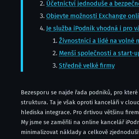
Účetnictví jednoduše a bezpečn
Objevte možnosti Exchange onl
Je služba iPodnik vhodná i pro v
Živnostníci a lidé na volné 
Menší společnosti a start-u
Středně velké firmy
Bezesporu se najde řada podniků, pro které j
struktura. Ta je však oproti kanceláři v clo
hlediska integrace. Pro drtivou většinu fire
My jsme se zaměřili na online kancelář iPo
minimalizovat náklady a celkově zjednoduš