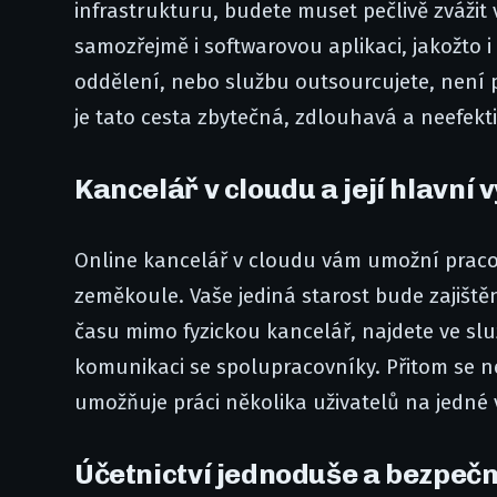
infrastrukturu, budete muset pečlivě zváži
samozřejmě i softwarovou aplikaci, jakožto i 
oddělení, nebo službu outsourcujete, není 
je tato cesta zbytečná, zdlouhavá a neefekt
Kancelář v cloudu a její hlavní 
Online kancelář v cloudu vám umožní pracova
zeměkoule. Vaše jediná starost bude zajiště
času mimo fyzickou kancelář, najdete ve sl
komunikaci se spolupracovníky. Přitom se n
umožňuje práci několika uživatelů na jedné 
Účetnictví jednoduše a bezpeč