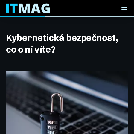
Kybernetická bezpečnost,
co o ní víte?