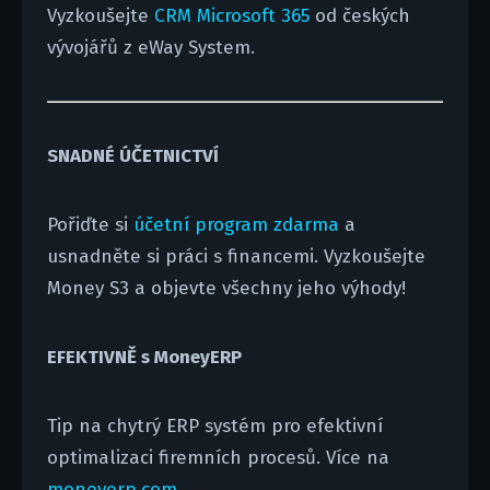
Vyzkoušejte
CRM Microsoft 365
od českých
vývojářů z eWay System.
SNADNÉ ÚČETNICTVÍ
Pořiďte si
účetní program zdarma
a
usnadněte si práci s financemi. Vyzkoušejte
Money S3 a objevte všechny jeho výhody!
EFEKTIVNĚ s MoneyERP
Tip na chytrý ERP systém pro efektivní
optimalizaci firemních procesů. Více na
moneyerp.com
.